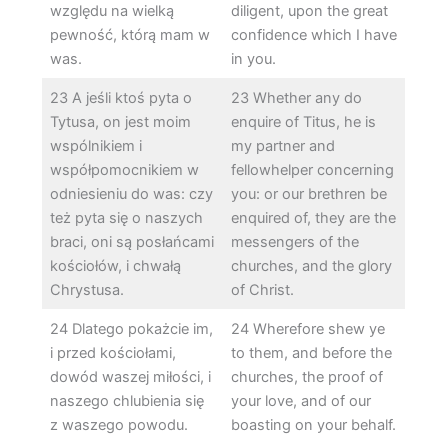
względu na wielką
diligent, upon the great
pewność, którą mam w
confidence which I have
was.
in you.
23 A jeśli ktoś pyta o
23 Whether any do
Tytusa, on jest moim
enquire of Titus, he is
wspólnikiem i
my partner and
współpomocnikiem w
fellowhelper concerning
odniesieniu do was: czy
you: or our brethren be
też pyta się o naszych
enquired of, they are the
braci, oni są posłańcami
messengers of the
kościołów, i chwałą
churches, and the glory
Chrystusa.
of Christ.
24 Dlatego pokażcie im,
24 Wherefore shew ye
i przed kościołami,
to them, and before the
dowód waszej miłości, i
churches, the proof of
naszego chlubienia się
your love, and of our
z waszego powodu.
boasting on your behalf.