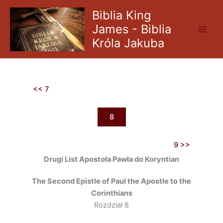
Skip
Biblia King
to
James - Biblia
content
Króla Jakuba
<< 7
8
9 >>
Drugi List Apostoła Pawła do Koryntian
The Second Epistle of Paul the Apostle to the
Corinthians
Rozdział 8