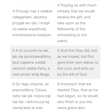
4 Praying us with much
4 Prosząc nas z wielkim
intreaty that we would
naleganiem, abyśmy
receive the gift, and
przyjęli ten dar, i wzięli
take upon us the
na siebie wspólnotę
fellowship of the
ministrowania świętym.
ministering to the
saints.
5 A to uczynili nie tak,
5 And this they did, not
jak się spodziewaliśmy,
as we hoped, but first
lecz najpierw oddali
gave their own selves to
samych siebie Panu, a
the Lord, and unto us
nam przez wolę Boga.
by the will of God.
6 Do tego stopnia, że
6 Insomuch that we
poprosiliśmy Tytusa,
desired Titus, that as he
żeby tak jak rozpoczął,
had begun, so he would
tak też i dokończył tej
also finish in you the
samej łaski w was.
same grace also.