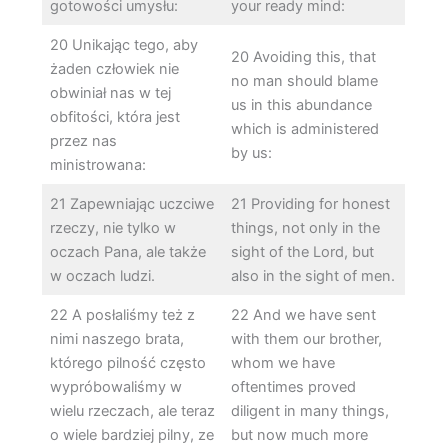
gotowości umysłu:
your ready mind:
20 Unikając tego, aby
20 Avoiding this, that
żaden człowiek nie
no man should blame
obwiniał nas w tej
us in this abundance
obfitości, która jest
which is administered
przez nas
by us:
ministrowana:
21 Zapewniając uczciwe
21 Providing for honest
rzeczy, nie tylko w
things, not only in the
oczach Pana, ale także
sight of the Lord, but
w oczach ludzi.
also in the sight of men.
22 A posłaliśmy też z
22 And we have sent
nimi naszego brata,
with them our brother,
którego pilność często
whom we have
wypróbowaliśmy w
oftentimes proved
wielu rzeczach, ale teraz
diligent in many things,
o wiele bardziej pilny, ze
but now much more