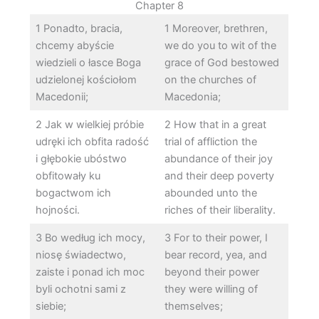
Chapter 8
1 Ponadto, bracia,
1 Moreover, brethren,
chcemy abyście
we do you to wit of the
wiedzieli o łasce Boga
grace of God bestowed
udzielonej kościołom
on the churches of
Macedonii;
Macedonia;
2 Jak w wielkiej próbie
2 How that in a great
udręki ich obfita radość
trial of affliction the
i głębokie ubóstwo
abundance of their joy
obfitowały ku
and their deep poverty
bogactwom ich
abounded unto the
hojności.
riches of their liberality.
3 Bo według ich mocy,
3 For to their power, I
niosę świadectwo,
bear record, yea, and
zaiste i ponad ich moc
beyond their power
byli ochotni sami z
they were willing of
siebie;
themselves;