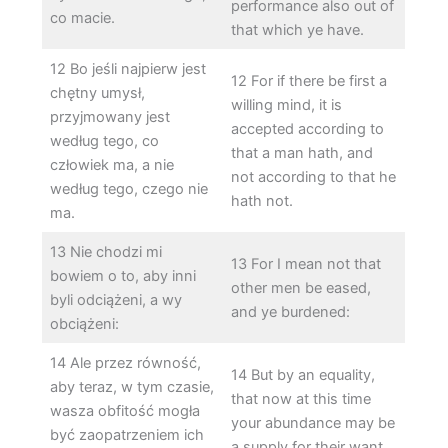
performance also out of
co macie.
that which ye have.
12 Bo jeśli najpierw jest
12 For if there be first a
chętny umysł,
willing mind, it is
przyjmowany jest
accepted according to
według tego, co
that a man hath, and
człowiek ma, a nie
not according to that he
według tego, czego nie
hath not.
ma.
13 Nie chodzi mi
13 For I mean not that
bowiem o to, aby inni
other men be eased,
byli odciążeni, a wy
and ye burdened:
obciążeni:
14 Ale przez równość,
14 But by an equality,
aby teraz, w tym czasie,
that now at this time
wasza obfitość mogła
your abundance may be
być zaopatrzeniem ich
a supply for their want,