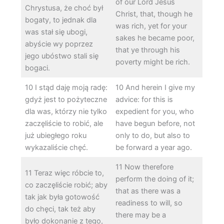
of our Lord Jesus
Chrystusa, że choć był
Christ, that, though he
bogaty, to jednak dla
was rich, yet for your
was stał się ubogi,
sakes he became poor,
abyście wy poprzez
that ye through his
jego ubóstwo stali się
poverty might be rich.
bogaci.
10 I stąd daję moją radę:
10 And herein I give my
gdyż jest to pożyteczne
advice: for this is
dla was, którzy nie tylko
expedient for you, who
zaczęliście to robić, ale
have begun before, not
już ubiegłego roku
only to do, but also to
wykazaliście chęć.
be forward a year ago.
11 Now therefore
11 Teraz więc róbcie to,
perform the doing of it;
co zaczęliście robić; aby
that as there was a
tak jak była gotowość
readiness to will, so
do chęci, tak też aby
there may be a
było dokonanie z tego,