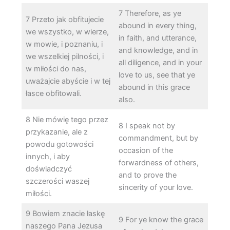
7 Therefore, as ye
7 Przeto jak obfitujecie
abound in every thing,
we wszystko, w wierze,
in faith, and utterance,
w mowie, i poznaniu, i
and knowledge, and in
we wszelkiej pilności, i
all diligence, and in your
w miłości do nas,
love to us, see that ye
uważajcie abyście i w tej
abound in this grace
łasce obfitowali.
also.
8 Nie mówię tego przez
8 I speak not by
przykazanie, ale z
commandment, but by
powodu gotowości
occasion of the
innych, i aby
forwardness of others,
doświadczyć
and to prove the
szczerości waszej
sincerity of your love.
miłości.
9 Bowiem znacie łaskę
9 For ye know the grace
naszego Pana Jezusa