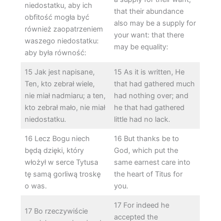
niedostatku, aby ich
that their abundance
obfitość mogła być
also may be a supply for
również zaopatrzeniem
your want: that there
waszego niedostatku:
may be equality:
aby była równość:
15 Jak jest napisane,
15 As it is written, He
Ten, kto zebrał wiele,
that had gathered much
nie miał nadmiaru; a ten,
had nothing over; and
kto zebrał mało, nie miał
he that had gathered
niedostatku.
little had no lack.
16 Lecz Bogu niech
16 But thanks be to
będą dzięki, który
God, which put the
włożył w serce Tytusa
same earnest care into
tę samą gorliwą troskę
the heart of Titus for
o was.
you.
17 For indeed he
17 Bo rzeczywiście
accepted the