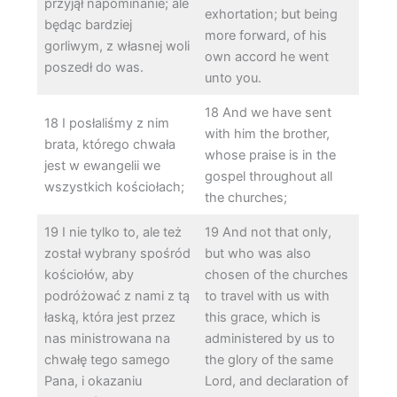
przyjął napominanie; ale
exhortation; but being
będąc bardziej
more forward, of his
gorliwym, z własnej woli
own accord he went
poszedł do was.
unto you.
18 And we have sent
18 I posłaliśmy z nim
with him the brother,
brata, którego chwała
whose praise is in the
jest w ewangelii we
gospel throughout all
wszystkich kościołach;
the churches;
19 I nie tylko to, ale też
19 And not that only,
został wybrany spośród
but who was also
kościołów, aby
chosen of the churches
podróżować z nami z tą
to travel with us with
łaską, która jest przez
this grace, which is
nas ministrowana na
administered by us to
chwałę tego samego
the glory of the same
Pana, i okazaniu
Lord, and declaration of