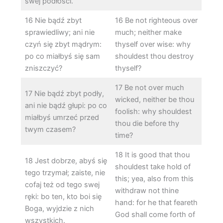
swej podłości.
16 Nie bądź zbyt
16 Be not righteous over
sprawiedliwy; ani nie
much; neither make
czyń się zbyt mądrym:
thyself over wise: why
po co miałbyś się sam
shouldest thou destroy
zniszczyć?
thyself?
17 Be not over much
17 Nie bądź zbyt podły,
wicked, neither be thou
ani nie bądź głupi: po co
foolish: why shouldest
miałbyś umrzeć przed
thou die before thy
twym czasem?
time?
18 It is good that thou
18 Jest dobrze, abyś się
shouldest take hold of
tego trzymał; zaiste, nie
this; yea, also from this
cofaj też od tego swej
withdraw not thine
ręki: bo ten, kto boi się
hand: for he that feareth
Boga, wyjdzie z nich
God shall come forth of
wszystkich.