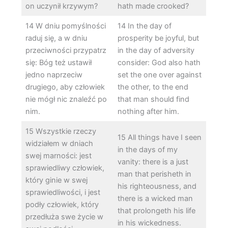
on uczynił krzywym?
hath made crooked?
14 W dniu pomyślności
14 In the day of
raduj się, a w dniu
prosperity be joyful, but
przeciwności przypatrz
in the day of adversity
się: Bóg też ustawił
consider: God also hath
jedno naprzeciw
set the one over against
drugiego, aby człowiek
the other, to the end
nie mógł nic znaleźć po
that man should find
nim.
nothing after him.
15 Wszystkie rzeczy
15 All things have I seen
widziałem w dniach
in the days of my
swej marności: jest
vanity: there is a just
sprawiedliwy człowiek,
man that perisheth in
który ginie w swej
his righteousness, and
sprawiedliwości, i jest
there is a wicked man
podły człowiek, który
that prolongeth his life
przedłuża swe życie w
in his wickedness.