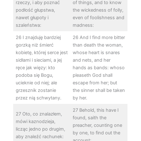
rzeczy, i aby poznać
of things, and to know
podłość głupstwa,
the wickedness of folly,
nawet głupoty i
even of foolishness and
szaleństwa:
madness:
26 I znajduję bardziej
26 And I find more bitter
gorzką niż śmierć
than death the woman,
kobietę, której serce jest
whose heart is snares
sidłami i sieciami, a jej
and nets, and her
ręce jak więzy: kto
hands as bands: whoso
podoba się Bogu,
pleaseth God shall
ucieknie od niej; ale
escape from her; but
grzesznik zostanie
the sinner shall be taken
przez nią schwytany.
by her.
27 Behold, this have I
27 Oto, co znalazłem,
found, saith the
mówi kaznodzieja,
preacher, counting one
licząc jedno po drugim,
by one, to find out the
aby znaleźć rachunek:
account: