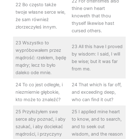
22 For oftentimes also
22 Bo często także
thine own heart
twoje własne serce wie,
knoweth that thou
że sam również
thyself likewise hast
złorzeczyłeś innym.
cursed others.
23 Wszystko to
23 All this have I proved
wypróbowałem przez
by wisdom: I said, I will
mądrość: rzekłem, będę
be wise; but it was far
mądry; lecz to było
from me.
daleko ode mnie.
24 To co jest odległe, i
24 That which is far off,
niezmiernie głębokie,
and exceeding deep,
kto może to znaleźć?
who can find it out?
25 Przyłożyłem swe
25 I applied mine heart
serce aby poznać, i aby
to know, and to search,
szukać, i aby dociekać
and to seek out
mądrości, i przyczyny
wisdom, and the reason