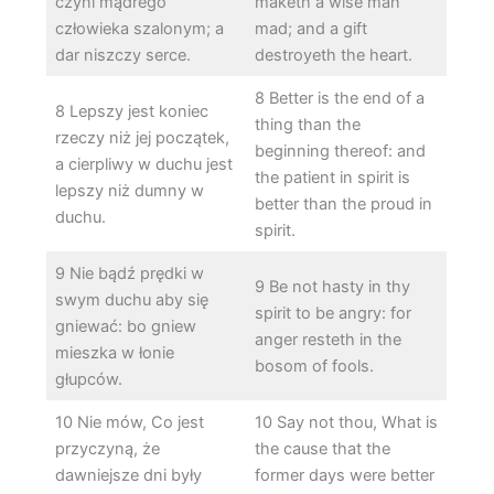
czyni mądrego
maketh a wise man
człowieka szalonym; a
mad; and a gift
dar niszczy serce.
destroyeth the heart.
8 Better is the end of a
8 Lepszy jest koniec
thing than the
rzeczy niż jej początek,
beginning thereof: and
a cierpliwy w duchu jest
the patient in spirit is
lepszy niż dumny w
better than the proud in
duchu.
spirit.
9 Nie bądź prędki w
9 Be not hasty in thy
swym duchu aby się
spirit to be angry: for
gniewać: bo gniew
anger resteth in the
mieszka w łonie
bosom of fools.
głupców.
10 Nie mów, Co jest
10 Say not thou, What is
przyczyną, że
the cause that the
dawniejsze dni były
former days were better