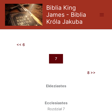
Skip
Biblia King
to
James - Biblia
content
Króla Jakuba
<< 6
7
8 >>
Ekleziastes
Ecclesiastes
Rozdział 7