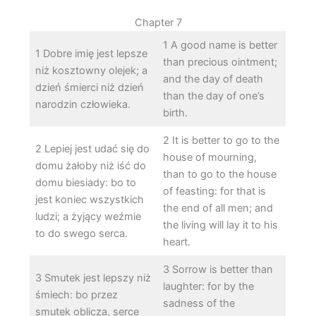
Chapter 7
1 A good name is better
1 Dobre imię jest lepsze
than precious ointment;
niż kosztowny olejek; a
and the day of death
dzień śmierci niż dzień
than the day of one’s
narodzin człowieka.
birth.
2 It is better to go to the
2 Lepiej jest udać się do
house of mourning,
domu żałoby niż iść do
than to go to the house
domu biesiady: bo to
of feasting: for that is
jest koniec wszystkich
the end of all men; and
ludzi; a żyjący weźmie
the living will lay it to his
to do swego serca.
heart.
3 Sorrow is better than
3 Smutek jest lepszy niż
laughter: for by the
śmiech: bo przez
sadness of the
smutek oblicza, serce