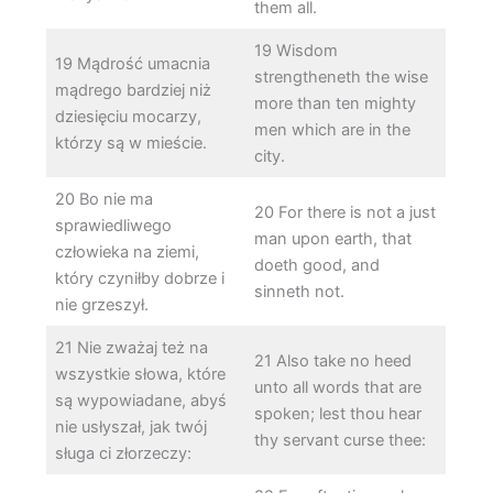
them all.
19 Wisdom
19 Mądrość umacnia
strengtheneth the wise
mądrego bardziej niż
more than ten mighty
dziesięciu mocarzy,
men which are in the
którzy są w mieście.
city.
20 Bo nie ma
20 For there is not a just
sprawiedliwego
man upon earth, that
człowieka na ziemi,
doeth good, and
który czyniłby dobrze i
sinneth not.
nie grzeszył.
21 Nie zważaj też na
21 Also take no heed
wszystkie słowa, które
unto all words that are
są wypowiadane, abyś
spoken; lest thou hear
nie usłyszał, jak twój
thy servant curse thee:
sługa ci złorzeczy: