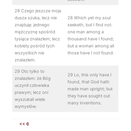
28 Czego jeszcze moja
dusza szuka, lecz nie
28 Which yet my soul
znajduję: jednego
seeketh, but I find not:
mężczyznę spośród
one man among a
tysiąca znalazłem; lecz
thousand have I found;
kobiety pośród tych
but a woman among all
wszystkich nie
those have I not found.
znalazłem.
29 Oto tylko to
29 Lo, this only have I
znalazłem: że Bóg
found, that God hath
uczynił człowieka
made man upright; but
prawym; lecz oni
they have sought out
wyszukali wiele
many inventions.
wymysłów.
<< 6