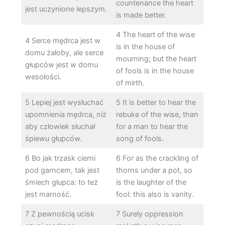
countenance the heart
jest uczynione lepszym.
is made better.
4 The heart of the wise
4 Serce mędrca jest w
is in the house of
domu żałoby, ale serce
mourning; but the heart
głupców jest w domu
of fools is in the house
wesołości.
of mirth.
5 Lepiej jest wysłuchać
5 It is better to hear the
upomnienia mędrca, niż
rebuke of the wise, than
aby człowiek słuchał
for a man to hear the
śpiewu głupców.
song of fools.
6 Bo jak trzask cierni
6 For as the crackling of
pod garncem, tak jest
thorns under a pot, so
śmiech głupca: to też
is the laughter of the
jest marność.
fool: this also is vanity.
7 Z pewnością ucisk
7 Surely oppression