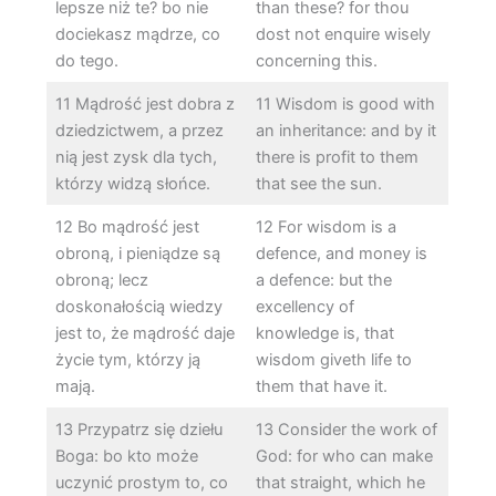
lepsze niż te? bo nie
than these? for thou
dociekasz mądrze, co
dost not enquire wisely
do tego.
concerning this.
11 Mądrość jest dobra z
11 Wisdom is good with
dziedzictwem, a przez
an inheritance: and by it
nią jest zysk dla tych,
there is profit to them
którzy widzą słońce.
that see the sun.
12 Bo mądrość jest
12 For wisdom is a
obroną, i pieniądze są
defence, and money is
obroną; lecz
a defence: but the
doskonałością wiedzy
excellency of
jest to, że mądrość daje
knowledge is, that
życie tym, którzy ją
wisdom giveth life to
mają.
them that have it.
13 Przypatrz się dziełu
13 Consider the work of
Boga: bo kto może
God: for who can make
uczynić prostym to, co
that straight, which he