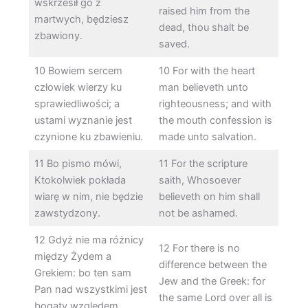
wskrzesił go z
raised him from the
martwych, będziesz
dead, thou shalt be
zbawiony.
saved.
10 Bowiem sercem
10 For with the heart
człowiek wierzy ku
man believeth unto
sprawiedliwości; a
righteousness; and with
ustami wyznanie jest
the mouth confession is
czynione ku zbawieniu.
made unto salvation.
11 Bo pismo mówi,
11 For the scripture
Ktokolwiek pokłada
saith, Whosoever
wiarę w nim, nie będzie
believeth on him shall
zawstydzony.
not be ashamed.
12 Gdyż nie ma różnicy
12 For there is no
między Żydem a
difference between the
Grekiem: bo ten sam
Jew and the Greek: for
Pan nad wszystkimi jest
the same Lord over all is
bogaty względem