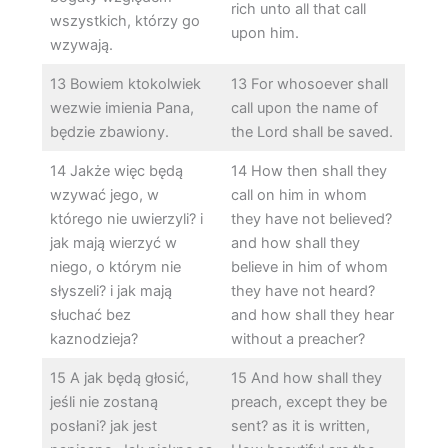
rich unto all that call
wszystkich, którzy go
upon him.
wzywają.
13 Bowiem ktokolwiek
13 For whosoever shall
wezwie imienia Pana,
call upon the name of
będzie zbawiony.
the Lord shall be saved.
14 Jakże więc będą
14 How then shall they
wzywać jego, w
call on him in whom
którego nie uwierzyli? i
they have not believed?
jak mają wierzyć w
and how shall they
niego, o którym nie
believe in him of whom
słyszeli? i jak mają
they have not heard?
słuchać bez
and how shall they hear
kaznodzieja?
without a preacher?
15 A jak będą głosić,
15 And how shall they
jeśli nie zostaną
preach, except they be
posłani? jak jest
sent? as it is written,