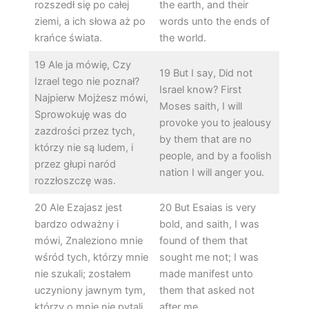
rozszedł się po całej
the earth, and their
ziemi, a ich słowa aż po
words unto the ends of
krańce świata.
the world.
19 Ale ja mówię, Czy
19 But I say, Did not
Izrael tego nie poznał?
Israel know? First
Najpierw Mojżesz mówi,
Moses saith, I will
Sprowokuję was do
provoke you to jealousy
zazdrości przez tych,
by them that are no
którzy nie są ludem, i
people, and by a foolish
przez głupi naród
nation I will anger you.
rozzłoszczę was.
20 Ale Ezajasz jest
20 But Esaias is very
bardzo odważny i
bold, and saith, I was
mówi, Znaleziono mnie
found of them that
wśród tych, którzy mnie
sought me not; I was
nie szukali; zostałem
made manifest unto
uczyniony jawnym tym,
them that asked not
którzy o mnie nie pytali.
after me.