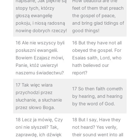
napisane, Jak piękne są
How beautiful are the
stopy tych, którzy
feet of them that preach
głoszą ewangelię
the gospel of peace,
pokoju, i niosą radosną
and bring glad tidings of
nowinę dobrych rzeczy!
good things!
16 Ale nie wszyscy byli
16 But they have not all
posłuszni ewangelii.
obeyed the gospel. For
Bowiem Ezajasz mówi,
Esaias saith, Lord, who
Panie, któż uwierzył
hath believed our
naszemu świadectwu?
report?
17 Tak więc wiara
17 So then faith cometh
przychodzi przez
by hearing, and hearing
słuchanie, a słuchanie
by the word of God.
przez słowo Boga.
18 Lecz ja mówię, Czy
18 But I say, Have they
oni nie słyszeli? Tak,
not heard? Yes verily,
zaprawdę, ich dźwięk
their sound went into all