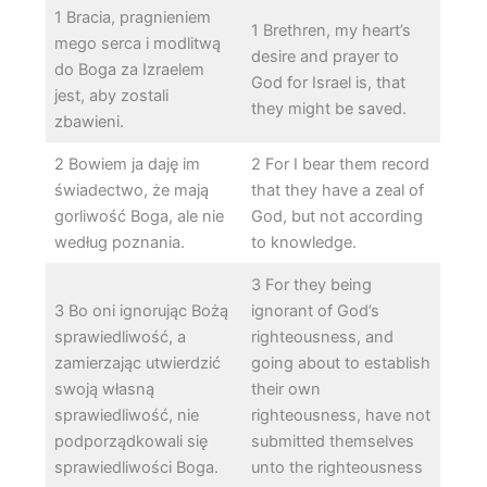
1 Bracia, pragnieniem
1 Brethren, my heart’s
mego serca i modlitwą
desire and prayer to
do Boga za Izraelem
God for Israel is, that
jest, aby zostali
they might be saved.
zbawieni.
2 Bowiem ja daję im
2 For I bear them record
świadectwo, że mają
that they have a zeal of
gorliwość Boga, ale nie
God, but not according
według poznania.
to knowledge.
3 For they being
3 Bo oni ignorując Bożą
ignorant of God’s
sprawiedliwość, a
righteousness, and
zamierzając utwierdzić
going about to establish
swoją własną
their own
sprawiedliwość, nie
righteousness, have not
podporządkowali się
submitted themselves
sprawiedliwości Boga.
unto the righteousness