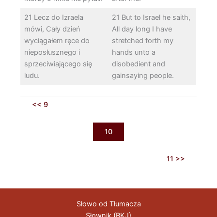
21 Lecz do Izraela
21 But to Israel he saith,
mówi, Cały dzień
All day long I have
wyciągałem ręce do
stretched forth my
nieposłusznego i
hands unto a
sprzeciwiającego się
disobedient and
ludu.
gainsaying people.
<< 9
10
11 >>
Słowo od Tłumacza
Słownik (BKJ)