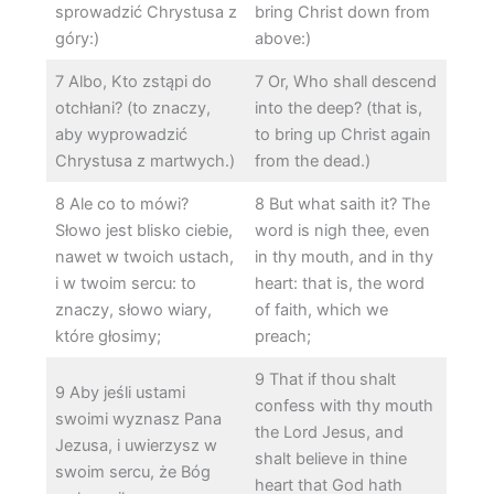
sprowadzić Chrystusa z
bring Christ down from
góry:)
above:)
7 Albo, Kto zstąpi do
7 Or, Who shall descend
otchłani? (to znaczy,
into the deep? (that is,
aby wyprowadzić
to bring up Christ again
Chrystusa z martwych.)
from the dead.)
8 Ale co to mówi?
8 But what saith it? The
Słowo jest blisko ciebie,
word is nigh thee, even
nawet w twoich ustach,
in thy mouth, and in thy
i w twoim sercu: to
heart: that is, the word
znaczy, słowo wiary,
of faith, which we
które głosimy;
preach;
9 That if thou shalt
9 Aby jeśli ustami
confess with thy mouth
swoimi wyznasz Pana
the Lord Jesus, and
Jezusa, i uwierzysz w
shalt believe in thine
swoim sercu, że Bóg
heart that God hath