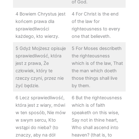
of God.
4 Bowiem Chrystus jest
4 For Christ is the end
końcem prawa dla
of the law for
sprawiedliwości
righteousness to every
każdego, kto wierzy.
one that believeth.
5 Gdyż Mojżesz opisuje
5 For Moses describeth
sprawiedliwość, która
the righteousness
jest z prawa, Że
which is of the law, That
człowiek, który te
the man which doeth
rzeczy czyni, przez nie
those things shall live
żyć będzie.
by them.
6 Lecz sprawiedliwość,
6 But the righteousness
która jest z wiary, mówi
which is of faith
w ten sposób, Nie mów
speaketh on this wise,
w swym sercu, Kto
Say not in thine heart,
wstąpi do nieba? (to
Who shall ascend into
znaczy, aby na dół
heaven? (that is, to