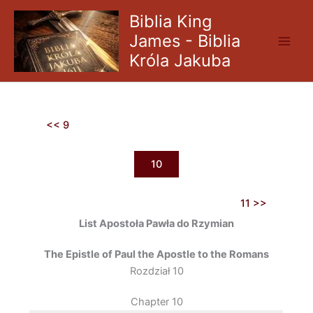
Skip
Biblia King
to
James - Biblia
content
Króla Jakuba
<< 9
10
11 >>
List Apostoła Pawła do Rzymian
The Epistle of Paul the Apostle to the Romans
Rozdział 10
Chapter 10