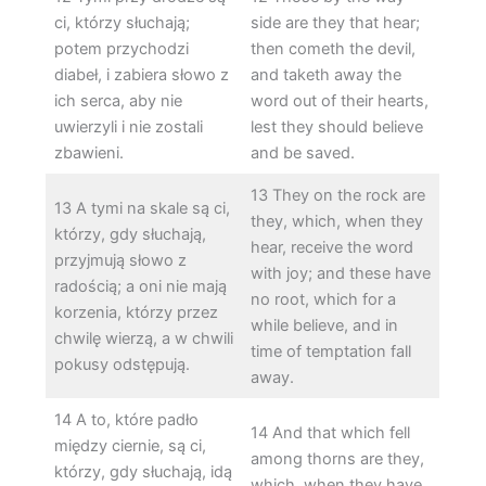
ci, którzy słuchają;
side are they that hear;
potem przychodzi
then cometh the devil,
diabeł, i zabiera słowo z
and taketh away the
ich serca, aby nie
word out of their hearts,
uwierzyli i nie zostali
lest they should believe
zbawieni.
and be saved.
13 They on the rock are
13 A tymi na skale są ci,
they, which, when they
którzy, gdy słuchają,
hear, receive the word
przyjmują słowo z
with joy; and these have
radością; a oni nie mają
no root, which for a
korzenia, którzy przez
while believe, and in
chwilę wierzą, a w chwili
time of temptation fall
pokusy odstępują.
away.
14 A to, które padło
14 And that which fell
między ciernie, są ci,
among thorns are they,
którzy, gdy słuchają, idą
which, when they have