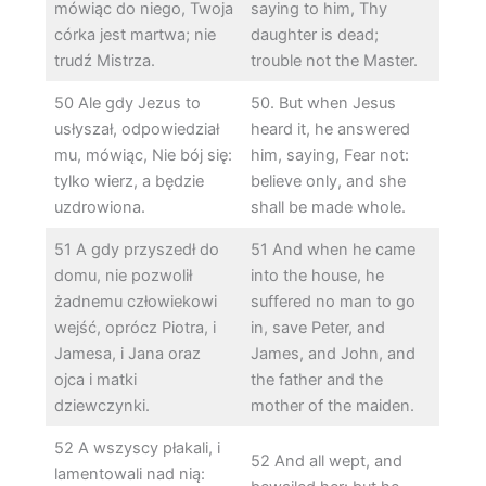
mówiąc do niego, Twoja
saying to him, Thy
córka jest martwa; nie
daughter is dead;
trudź Mistrza.
trouble not the Master.
50 Ale gdy Jezus to
50. But when Jesus
usłyszał, odpowiedział
heard it, he answered
mu, mówiąc, Nie bój się:
him, saying, Fear not:
tylko wierz, a będzie
believe only, and she
uzdrowiona.
shall be made whole.
51 A gdy przyszedł do
51 And when he came
domu, nie pozwolił
into the house, he
żadnemu człowiekowi
suffered no man to go
wejść, oprócz Piotra, i
in, save Peter, and
Jamesa, i Jana oraz
James, and John, and
ojca i matki
the father and the
dziewczynki.
mother of the maiden.
52 A wszyscy płakali, i
52 And all wept, and
lamentowali nad nią: