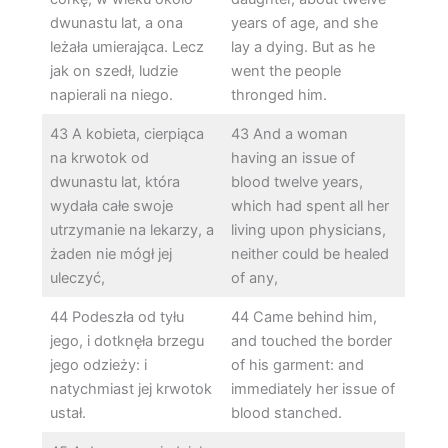
dwunastu lat, a ona
years of age, and she
leżała umierająca. Lecz
lay a dying. But as he
jak on szedł, ludzie
went the people
napierali na niego.
thronged him.
43 A kobieta, cierpiąca
43 And a woman
na krwotok od
having an issue of
dwunastu lat, która
blood twelve years,
wydała całe swoje
which had spent all her
utrzymanie na lekarzy, a
living upon physicians,
żaden nie mógł jej
neither could be healed
uleczyć,
of any,
44 Podeszła od tyłu
44 Came behind him,
jego, i dotknęła brzegu
and touched the border
jego odzieży: i
of his garment: and
natychmiast jej krwotok
immediately her issue of
ustał.
blood stanched.