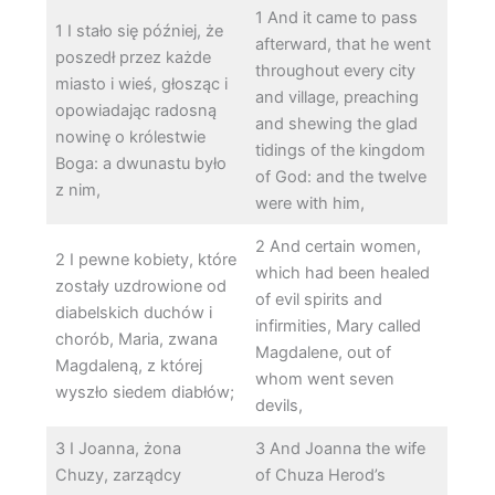
1 And it came to pass
1 I stało się później, że
afterward, that he went
poszedł przez każde
throughout every city
miasto i wieś, głosząc i
and village, preaching
opowiadając radosną
and shewing the glad
nowinę o królestwie
tidings of the kingdom
Boga: a dwunastu było
of God: and the twelve
z nim,
were with him,
2 And certain women,
2 I pewne kobiety, które
which had been healed
zostały uzdrowione od
of evil spirits and
diabelskich duchów i
infirmities, Mary called
chorób, Maria, zwana
Magdalene, out of
Magdaleną, z której
whom went seven
wyszło siedem diabłów;
devils,
3 I Joanna, żona
3 And Joanna the wife
Chuzy, zarządcy
of Chuza Herod’s