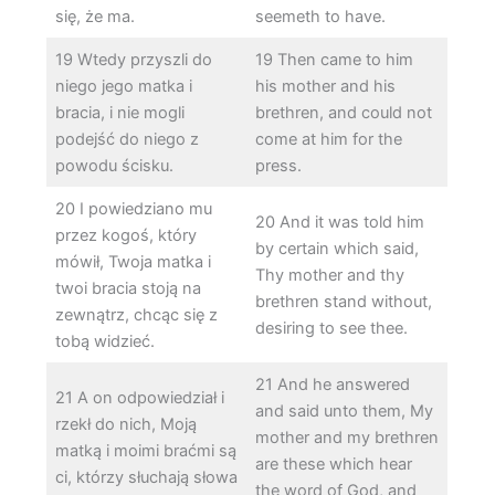
się, że ma.
seemeth to have.
19 Wtedy przyszli do
19 Then came to him
niego jego matka i
his mother and his
bracia, i nie mogli
brethren, and could not
podejść do niego z
come at him for the
powodu ścisku.
press.
20 I powiedziano mu
20 And it was told him
przez kogoś, który
by certain which said,
mówił, Twoja matka i
Thy mother and thy
twoi bracia stoją na
brethren stand without,
zewnątrz, chcąc się z
desiring to see thee.
tobą widzieć.
21 And he answered
21 A on odpowiedział i
and said unto them, My
rzekł do nich, Moją
mother and my brethren
matką i moimi braćmi są
are these which hear
ci, którzy słuchają słowa
the word of God, and