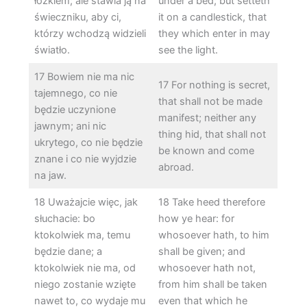
łóżkiem; ale stawia ją na
under a bed; but setteth
świeczniku, aby ci,
it on a candlestick, that
którzy wchodzą widzieli
they which enter in may
światło.
see the light.
17 Bowiem nie ma nic
17 For nothing is secret,
tajemnego, co nie
that shall not be made
będzie uczynione
manifest; neither any
jawnym; ani nic
thing hid, that shall not
ukrytego, co nie będzie
be known and come
znane i co nie wyjdzie
abroad.
na jaw.
18 Uważajcie więc, jak
18 Take heed therefore
słuchacie: bo
how ye hear: for
ktokolwiek ma, temu
whosoever hath, to him
będzie dane; a
shall be given; and
ktokolwiek nie ma, od
whosoever hath not,
niego zostanie wzięte
from him shall be taken
nawet to, co wydaje mu
even that which he