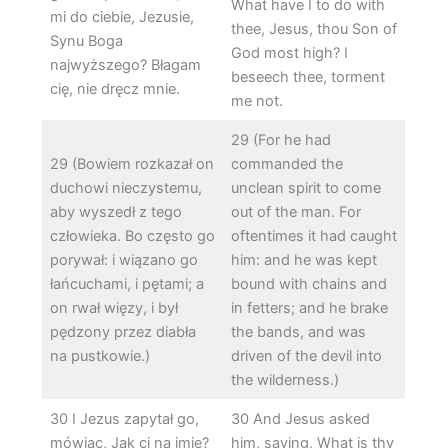
What have I to do with
mi do ciebie, Jezusie,
thee, Jesus, thou Son of
Synu Boga
God most high? I
najwyższego? Błagam
beseech thee, torment
cię, nie dręcz mnie.
me not.
29 (For he had
29 (Bowiem rozkazał on
commanded the
duchowi nieczystemu,
unclean spirit to come
aby wyszedł z tego
out of the man. For
człowieka. Bo często go
oftentimes it had caught
porywał: i wiązano go
him: and he was kept
łańcuchami, i pętami; a
bound with chains and
on rwał więzy, i był
in fetters; and he brake
pędzony przez diabła
the bands, and was
na pustkowie.)
driven of the devil into
the wilderness.)
30 I Jezus zapytał go,
30 And Jesus asked
mówiąc, Jak ci na imię?
him, saying, What is thy