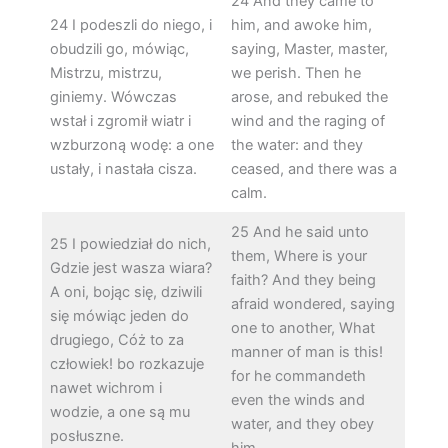
24 And they came to
24 I podeszli do niego, i
him, and awoke him,
obudzili go, mówiąc,
saying, Master, master,
Mistrzu, mistrzu,
we perish. Then he
giniemy. Wówczas
arose, and rebuked the
wstał i zgromił wiatr i
wind and the raging of
wzburzoną wodę: a one
the water: and they
ustały, i nastała cisza.
ceased, and there was a
calm.
25 And he said unto
25 I powiedział do nich,
them, Where is your
Gdzie jest wasza wiara?
faith? And they being
A oni, bojąc się, dziwili
afraid wondered, saying
się mówiąc jeden do
one to another, What
drugiego, Cóż to za
manner of man is this!
człowiek! bo rozkazuje
for he commandeth
nawet wichrom i
even the winds and
wodzie, a one są mu
water, and they obey
posłuszne.
him.