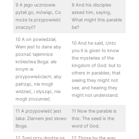
9 A jego uczniowie
9 And his disciples
pytali go, mówiąc, Co
asked him, saying,
może ta przypowieść
What might this parable
znaczyć?
be?
10 A on powiedział,
10 And he said, Unto
Wam jest to dane aby
you it is given to know
poznać tajemnice
the mysteries of the
królestwa Boga: ale
kingdom of God: but to
innym w
others in parables; that
przypowieściach; aby
seeing they might not
patrząc, nie mogli
see, and hearing they
widzieć, i słysząc, nie
might not understand.
mogli zrozumieć.
11 A przypowieść jest
11 Now the parable is
taka: Ziarnem jest słowo
this: The seed is the
Boga.
word of God.
12 Tymi przy drodze są
12 Those by the way