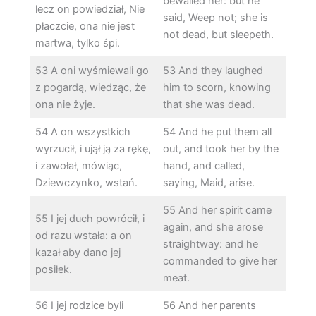
bewailed her: but he
lecz on powiedział, Nie
said, Weep not; she is
płaczcie, ona nie jest
not dead, but sleepeth.
martwa, tylko śpi.
53 A oni wyśmiewali go
53 And they laughed
z pogardą, wiedząc, że
him to scorn, knowing
ona nie żyje.
that she was dead.
54 A on wszystkich
54 And he put them all
wyrzucił, i ujął ją za rękę,
out, and took her by the
i zawołał, mówiąc,
hand, and called,
Dziewczynko, wstań.
saying, Maid, arise.
55 And her spirit came
55 I jej duch powrócił, i
again, and she arose
od razu wstała: a on
straightway: and he
kazał aby dano jej
commanded to give her
posiłek.
meat.
56 I jej rodzice byli
56 And her parents