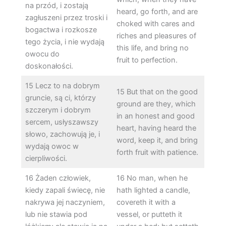
na przód, i zostają
heard, go forth, and are
zagłuszeni przez troski i
choked with cares and
bogactwa i rozkosze
riches and pleasures of
tego życia, i nie wydają
this life, and bring no
owocu do
fruit to perfection.
doskonałości.
15 Lecz to na dobrym
15 But that on the good
gruncie, są ci, którzy
ground are they, which
szczerym i dobrym
in an honest and good
sercem, usłyszawszy
heart, having heard the
słowo, zachowują je, i
word, keep it, and bring
wydają owoc w
forth fruit with patience.
cierpliwości.
16 Żaden człowiek,
16 No man, when he
kiedy zapali świecę, nie
hath lighted a candle,
nakrywa jej naczyniem,
covereth it with a
lub nie stawia pod
vessel, or putteth it