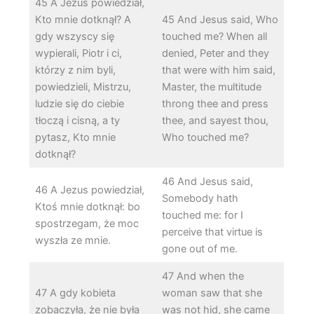
45 A Jezus powiedział,
Kto mnie dotknął? A
45 And Jesus said, Who
gdy wszyscy się
touched me? When all
wypierali, Piotr i ci,
denied, Peter and they
którzy z nim byli,
that were with him said,
powiedzieli, Mistrzu,
Master, the multitude
ludzie się do ciebie
throng thee and press
tłoczą i cisną, a ty
thee, and sayest thou,
pytasz, Kto mnie
Who touched me?
dotknął?
46 And Jesus said,
46 A Jezus powiedział,
Somebody hath
Ktoś mnie dotknął: bo
touched me: for I
spostrzegam, że moc
perceive that virtue is
wyszła ze mnie.
gone out of me.
47 And when the
47 A gdy kobieta
woman saw that she
zobaczyła, że nie była
was not hid, she came