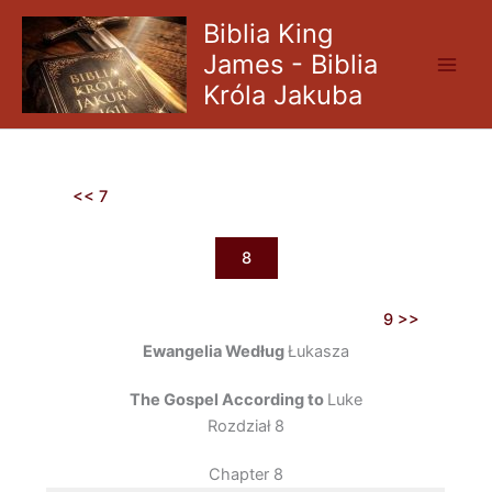
Skip
Biblia King
to
James - Biblia
content
Króla Jakuba
<< 7
8
9 >>
Ewangelia Według
Łukasza
The Gospel According to
Luke
Rozdział 8
Chapter 8