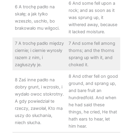
6 And some fell upon a
6 A trochę padło na
rock; and as soon as it
skałę; a jak tylko
was sprung up, it
wzeszło, uschło, bo
withered away, because
brakowało mu wilgoci.
it lacked moisture.
7 A trochę padło między
7 And some fell among
ciernie; i ciernie wyrosły
thorns; and the thorns
razem z nim, i
sprang up with it, and
zagłuszyły je.
choked it.
8 And other fell on good
8 Zaś inne padło na
ground, and sprang up,
dobry grunt, i wzrosło, i
and bare fruit an
wydało owoc stokrotny.
hundredfold. And when
A gdy powiedział te
he had said these
rzeczy, zawołał, Kto ma
things, he cried, He that
uszy do słuchania,
hath ears to hear, let
niech słucha.
him hear.