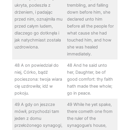
ukryta, podeszła z
trembling, and falling
drżeniem, i padając
down before him, she
przed nim, oznajmiła mu
declared unto him
przed całym ludem,
before all the people for
dlaczego go dotknęła i
what cause she had
jak natychmiast została
touched him, and how
uzdrowiona.
she was healed
immediately.
48 A on powiedział do
48 And he said unto
niej, Córko, bądź
her, Daughter, be of
pocieszona: twoja wiara
good comfort: thy faith
cię uzdrowiła; idź w
hath made thee whole;
pokoju.
go in peace.
49 A gdy on jeszcze
49 While he yet spake,
mówił, przychodzi tam
there cometh one from
jeden z domu
the ruler of the
przełożonego synagogi,
synagogue’s house,