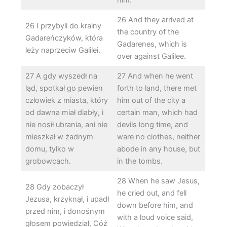
26 And they arrived at
26 I przybyli do krainy
the country of the
Gadareńczyków, która
Gadarenes, which is
leży naprzeciw Galilei.
over against Galilee.
27 A gdy wyszedł na
27 And when he went
ląd, spotkał go pewien
forth to land, there met
człowiek z miasta, który
him out of the city a
od dawna miał diabły, i
certain man, which had
nie nosił ubrania, ani nie
devils long time, and
mieszkał w żadnym
ware no clothes, neither
domu, tylko w
abode in any house, but
grobowcach.
in the tombs.
28 When he saw Jesus,
28 Gdy zobaczył
he cried out, and fell
Jezusa, krzyknął, i upadł
down before him, and
przed nim, i donośnym
with a loud voice said,
głosem powiedział, Cóż