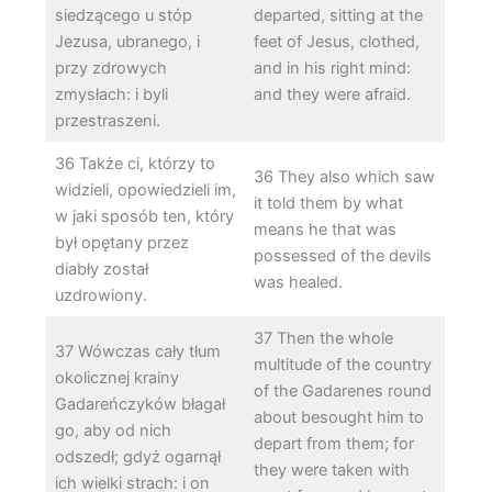
siedzącego u stóp
departed, sitting at the
Jezusa, ubranego, i
feet of Jesus, clothed,
przy zdrowych
and in his right mind:
zmysłach: i byli
and they were afraid.
przestraszeni.
36 Także ci, którzy to
36 They also which saw
widzieli, opowiedzieli im,
it told them by what
w jaki sposób ten, który
means he that was
był opętany przez
possessed of the devils
diabły został
was healed.
uzdrowiony.
37 Then the whole
37 Wówczas cały tłum
multitude of the country
okolicznej krainy
of the Gadarenes round
Gadareńczyków błagał
about besought him to
go, aby od nich
depart from them; for
odszedł; gdyż ogarnął
they were taken with
ich wielki strach: i on