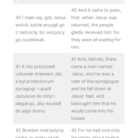
40 And it came to pass,
40 I stało się, gdy Jezus
that, when Jesus was
wrócił, ludzie przyjęli go
returned, the people
z radością: bo wszyscy
gladly received him: for
go oczekiwali.
they were all waiting for
him.
41 And, behold, there
41 A oto przyszedł
came a man named
człowiek imieniem Jair,
Jairus, and he was a
a był przełożonym
ruler of the synagogue:
synagogi: i upadł
and he fell down at
Jezusowi do stóp i
Jesus’ feet, and
błagał go, aby wszedł
besought him that he
do jego domu:
would come into his
house:
42 Bowiem miał jedyną
42 For he had one only
córkę, w wieku około
daughter, about twelve