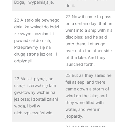
Boga, i wypełniają je.
do it.
22 Now it came to pass
22 A stało się pewnego
on a certain day, that he
dnia, że wsiadł do łodzi
went into a ship with his
ze swymi uczniami: i
disciples: and he said
powiedział do nich,
unto them, Let us go
Przeprawmy się na
over unto the other side
drugą stronę jeziora. I
of the lake. And they
odpłynęli.
launched forth.
23 But as they sailed he
23 Ale jak płynęli, on
fell asleep: and there
usnął: i zerwał się tam
came down a storm of
gwałtowny wicher na
wind on the lake; and
jeziorze; i zostali zalani
they were filled with
wodą, i byli w
water, and were in
niebezpieczeństwie.
jeopardy.