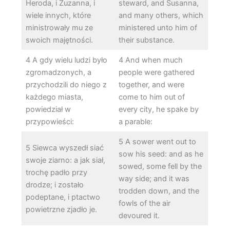
Heroda, i Zuzanna, i
steward, and Susanna,
wiele innych, które
and many others, which
ministrowały mu ze
ministered unto him of
swoich majętności.
their substance.
4 A gdy wielu ludzi było
4 And when much
zgromadzonych, a
people were gathered
przychodzili do niego z
together, and were
każdego miasta,
come to him out of
powiedział w
every city, he spake by
przypowieści:
a parable:
5 A sower went out to
5 Siewca wyszedł siać
sow his seed: and as he
swoje ziarno: a jak siał,
sowed, some fell by the
trochę padło przy
way side; and it was
drodze; i zostało
trodden down, and the
podeptane, i ptactwo
fowls of the air
powietrzne zjadło je.
devoured it.