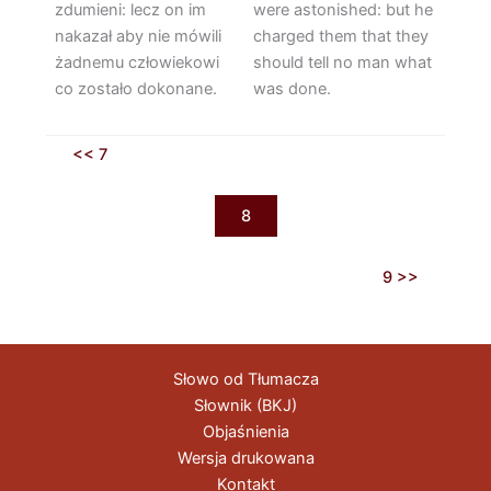
zdumieni: lecz on im
were astonished: but he
nakazał aby nie mówili
charged them that they
żadnemu człowiekowi
should tell no man what
co zostało dokonane.
was done.
<< 7
8
9 >>
Słowo od Tłumacza
Słownik (BKJ)
Objaśnienia
Wersja drukowana
Kontakt