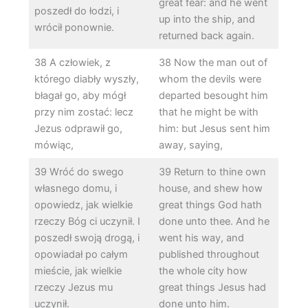
great fear: and he went
poszedł do łodzi, i
up into the ship, and
wrócił ponownie.
returned back again.
38 A człowiek, z
38 Now the man out of
którego diabły wyszły,
whom the devils were
błagał go, aby mógł
departed besought him
przy nim zostać: lecz
that he might be with
Jezus odprawił go,
him: but Jesus sent him
mówiąc,
away, saying,
39 Wróć do swego
39 Return to thine own
własnego domu, i
house, and shew how
opowiedz, jak wielkie
great things God hath
rzeczy Bóg ci uczynił. I
done unto thee. And he
poszedł swoją drogą, i
went his way, and
opowiadał po całym
published throughout
mieście, jak wielkie
the whole city how
rzeczy Jezus mu
great things Jesus had
uczynił.
done unto him.