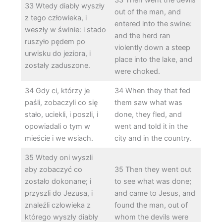
33 Wtedy diabły wyszły
out of the man, and
z tego człowieka, i
entered into the swine:
weszły w świnie: i stado
and the herd ran
ruszyło pędem po
violently down a steep
urwisku do jeziora, i
place into the lake, and
zostały zaduszone.
were choked.
34 Gdy ci, którzy je
34 When they that fed
paśli, zobaczyli co się
them saw what was
stało, uciekli, i poszli, i
done, they fled, and
opowiadali o tym w
went and told it in the
mieście i we wsiach.
city and in the country.
35 Wtedy oni wyszli
aby zobaczyć co
35 Then they went out
zostało dokonane; i
to see what was done;
przyszli do Jezusa, i
and came to Jesus, and
znaleźli człowieka z
found the man, out of
którego wyszły diabły
whom the devils were