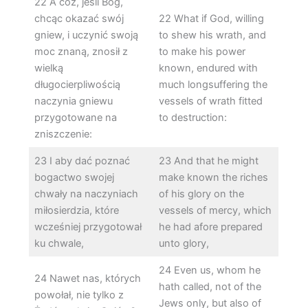
22 A cóż, jeśli Bóg,
chcąc okazać swój
22 What if God, willing
gniew, i uczynić swoją
to shew his wrath, and
moc znaną, znosił z
to make his power
wielką
known, endured with
długocierpliwością
much longsuffering the
naczynia gniewu
vessels of wrath fitted
przygotowane na
to destruction:
zniszczenie:
23 I aby dać poznać
23 And that he might
bogactwo swojej
make known the riches
chwały na naczyniach
of his glory on the
miłosierdzia, które
vessels of mercy, which
wcześniej przygotował
he had afore prepared
ku chwale,
unto glory,
24 Even us, whom he
24 Nawet nas, których
hath called, not of the
powołał, nie tylko z
Jews only, but also of