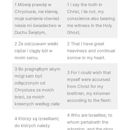
1 Mówię prawdę w
1 I say the truth in
Chrystusie, nie kłamię,
Christ, I lie not, my
moje sumienie również
conscience also bearing
niesie mi świadectwo w
me witness in the Holy
Duchu Świętym,
Ghost,
2 Że odczuwam wielki
2 That I have great
ciężar i ciągły ból w
heaviness and continual
moim sercu.
sorrow in my heart.
3 Bo pragnąłbym abym
3 For I could wish that
mógł sam być
myself were accursed
odłączonym od
from Christ for my
Chrystusa za moich
brethren, my kinsmen
braci, za moich
according to the flesh:
krewnych według ciała:
4 Who are Israelites; to
4 Którzy są Izraelitami;
whom pertaineth the
do których należy
adoption, and the glory,