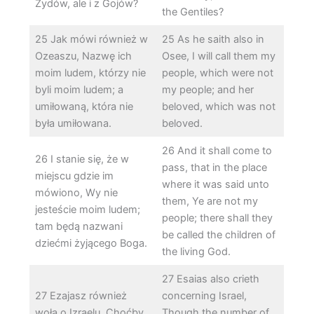
Żydów, ale i z Gojów?
the Gentiles?
25 Jak mówi również w
25 As he saith also in
Ozeaszu, Nazwę ich
Osee, I will call them my
moim ludem, którzy nie
people, which were not
byli moim ludem; a
my people; and her
umiłowaną, która nie
beloved, which was not
była umiłowana.
beloved.
26 And it shall come to
26 I stanie się, że w
pass, that in the place
miejscu gdzie im
where it was said unto
mówiono, Wy nie
them, Ye are not my
jesteście moim ludem;
people; there shall they
tam będą nazwani
be called the children of
dziećmi żyjącego Boga.
the living God.
27 Esaias also crieth
27 Ezajasz również
concerning Israel,
woła o Izraelu, Choćby
Though the number of