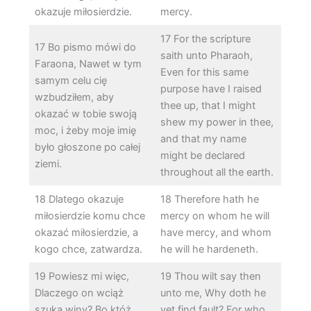
okazuje miłosierdzie.
mercy.
17 For the scripture
17 Bo pismo mówi do
saith unto Pharaoh,
Faraona, Nawet w tym
Even for this same
samym celu cię
purpose have I raised
wzbudziłem, aby
thee up, that I might
okazać w tobie swoją
shew my power in thee,
moc, i żeby moje imię
and that my name
było głoszone po całej
might be declared
ziemi.
throughout all the earth.
18 Dlatego okazuje
18 Therefore hath he
miłosierdzie komu chce
mercy on whom he will
okazać miłosierdzie, a
have mercy, and whom
kogo chce, zatwardza.
he will he hardeneth.
19 Powiesz mi więc,
19 Thou wilt say then
Dlaczego on wciąż
unto me, Why doth he
szuka winy? Bo któż
yet find fault? For who