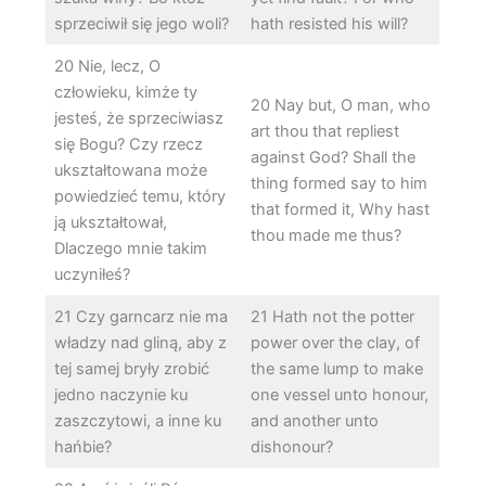
sprzeciwił się jego woli?
hath resisted his will?
20 Nie, lecz, O
człowieku, kimże ty
20 Nay but, O man, who
jesteś, że sprzeciwiasz
art thou that repliest
się Bogu? Czy rzecz
against God? Shall the
ukształtowana może
thing formed say to him
powiedzieć temu, który
that formed it, Why hast
ją ukształtował,
thou made me thus?
Dlaczego mnie takim
uczyniłeś?
21 Czy garncarz nie ma
21 Hath not the potter
władzy nad gliną, aby z
power over the clay, of
tej samej bryły zrobić
the same lump to make
jedno naczynie ku
one vessel unto honour,
zaszczytowi, a inne ku
and another unto
hańbie?
dishonour?