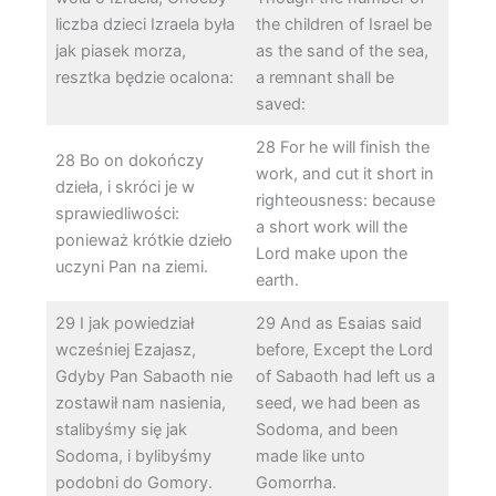
liczba dzieci Izraela była
the children of Israel be
jak piasek morza,
as the sand of the sea,
resztka będzie ocalona:
a remnant shall be
saved:
28 For he will finish the
28 Bo on dokończy
work, and cut it short in
dzieła, i skróci je w
righteousness: because
sprawiedliwości:
a short work will the
ponieważ krótkie dzieło
Lord make upon the
uczyni Pan na ziemi.
earth.
29 I jak powiedział
29 And as Esaias said
wcześniej Ezajasz,
before, Except the Lord
Gdyby Pan Sabaoth nie
of Sabaoth had left us a
zostawił nam nasienia,
seed, we had been as
stalibyśmy się jak
Sodoma, and been
Sodoma, i bylibyśmy
made like unto
podobni do Gomory.
Gomorrha.