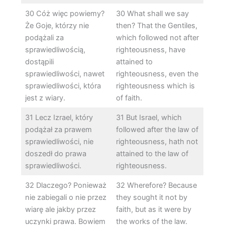
30 Cóż więc powiemy?
30 What shall we say
Że Goje, którzy nie
then? That the Gentiles,
podążali za
which followed not after
sprawiedliwością,
righteousness, have
dostąpili
attained to
sprawiedliwości, nawet
righteousness, even the
sprawiedliwości, która
righteousness which is
jest z wiary.
of faith.
31 Lecz Izrael, który
31 But Israel, which
podążał za prawem
followed after the law of
sprawiedliwości, nie
righteousness, hath not
doszedł do prawa
attained to the law of
sprawiedliwości.
righteousness.
32 Dlaczego? Ponieważ
32 Wherefore? Because
nie zabiegali o nie przez
they sought it not by
wiarę ale jakby przez
faith, but as it were by
uczynki prawa. Bowiem
the works of the law.