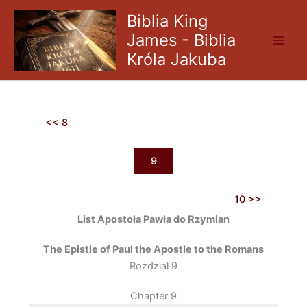
Skip
Biblia King
to
James - Biblia
content
Króla Jakuba
<< 8
9
10 >>
List Apostoła Pawła do Rzymian
The Epistle of Paul the Apostle to the Romans
Rozdział 9
Chapter 9