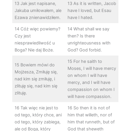
13 Jak jest napisane,
13 As it is written, Jacob
Jakuba umiłowałem, ale
have I loved, but Esau
Ezawa znienawidziłem.
have I hated.
14 Cóż więc powiemy?
14 What shall we say
Czy jest
then? Is there
niesprawiedliwość u
unrighteousness with
Boga? Nie daj Boże.
God? God forbid.
15 For he saith to
15 Bowiem mówi do
Moses, I will have mercy
Mojżesza, Zmiłuję się,
on whom I will have
nad kim się zmiłuję, i
mercy, and I will have
zlituję się, nad kim się
compassion on whom I
zlituję.
will have compassion.
16 Tak więc nie jest to
16 So then it is not of
od tego, który chce, ani
him that willeth, nor of
od tego, który zabiega,
him that runneth, but of
ale od Boga, który
God that sheweth