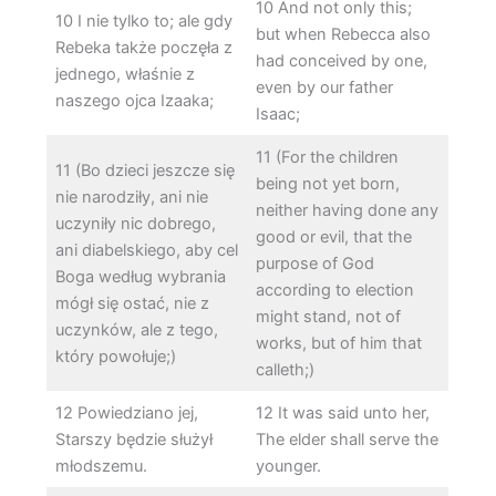
10 And not only this;
10 I nie tylko to; ale gdy
but when Rebecca also
Rebeka także poczęła z
had conceived by one,
jednego, właśnie z
even by our father
naszego ojca Izaaka;
Isaac;
11 (For the children
11 (Bo dzieci jeszcze się
being not yet born,
nie narodziły, ani nie
neither having done any
uczyniły nic dobrego,
good or evil, that the
ani diabelskiego, aby cel
purpose of God
Boga według wybrania
according to election
mógł się ostać, nie z
might stand, not of
uczynków, ale z tego,
works, but of him that
który powołuje;)
calleth;)
12 Powiedziano jej,
12 It was said unto her,
Starszy będzie służył
The elder shall serve the
młodszemu.
younger.