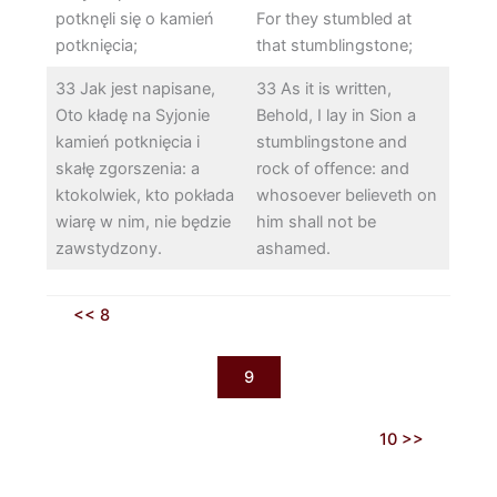
potknęli się o kamień
For they stumbled at
potknięcia;
that stumblingstone;
33 Jak jest napisane,
33 As it is written,
Oto kładę na Syjonie
Behold, I lay in Sion a
kamień potknięcia i
stumblingstone and
skałę zgorszenia: a
rock of offence: and
ktokolwiek, kto pokłada
whosoever believeth on
wiarę w nim, nie będzie
him shall not be
zawstydzony.
ashamed.
<< 8
9
10 >>