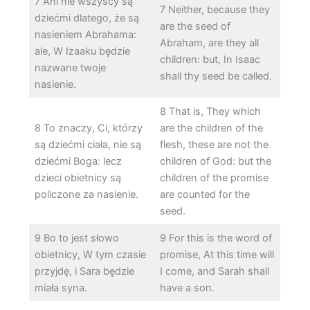
7 Ani nie wszyscy są
7 Neither, because they
dziećmi dlatego, że są
are the seed of
nasieniem Abrahama:
Abraham, are they all
ale, W Izaaku będzie
children: but, In Isaac
nazwane twoje
shall thy seed be called.
nasienie.
8 That is, They which
8 To znaczy, Ci, którzy
are the children of the
są dziećmi ciała, nie są
flesh, these are not the
dziećmi Boga: lecz
children of God: but the
dzieci obietnicy są
children of the promise
policzone za nasienie.
are counted for the
seed.
9 Bo to jest słowo
9 For this is the word of
obietnicy, W tym czasie
promise, At this time will
przyjdę, i Sara będzie
I come, and Sarah shall
miała syna.
have a son.