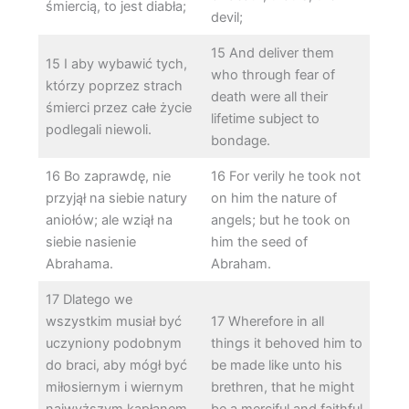
śmiercią, to jest diabła;
devil;
15 And deliver them
15 I aby wybawić tych,
who through fear of
którzy poprzez strach
death were all their
śmierci przez całe życie
lifetime subject to
podlegali niewoli.
bondage.
16 Bo zaprawdę, nie
16 For verily he took not
przyjął na siebie natury
on him the nature of
aniołów; ale wziął na
angels; but he took on
siebie nasienie
him the seed of
Abrahama.
Abraham.
17 Dlatego we
wszystkim musiał być
17 Wherefore in all
uczyniony podobnym
things it behoved him to
do braci, aby mógł być
be made like unto his
miłosiernym i wiernym
brethren, that he might
najwyższym kapłanem
be a merciful and faithful