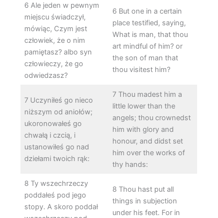
6 Ale jeden w pewnym
6 But one in a certain
miejscu świadczył,
place testified, saying,
mówiąc, Czym jest
What is man, that thou
człowiek, że o nim
art mindful of him? or
pamiętasz? albo syn
the son of man that
człowieczy, że go
thou visitest him?
odwiedzasz?
7 Thou madest him a
7 Uczyniłeś go nieco
little lower than the
niższym od aniołów;
angels; thou crownedst
ukoronowałeś go
him with glory and
chwałą i czcią, i
honour, and didst set
ustanowiłeś go nad
him over the works of
dziełami twoich rąk:
thy hands:
8 Ty wszechrzeczy
8 Thou hast put all
poddałeś pod jego
things in subjection
stopy. A skoro poddał
under his feet. For in