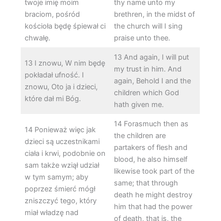
twoje imię moim
thy name unto my
braciom, pośród
brethren, in the midst of
kościoła będę śpiewał ci
the church will I sing
chwałę.
praise unto thee.
13 And again, I will put
13 I znowu, W nim będę
my trust in him. And
pokładał ufność. I
again, Behold I and the
znowu, Oto ja i dzieci,
children which God
które dał mi Bóg.
hath given me.
14 Forasmuch then as
14 Ponieważ więc jak
the children are
dzieci są uczestnikami
partakers of flesh and
ciała i krwi, podobnie on
blood, he also himself
sam także wziął udział
likewise took part of the
w tym samym; aby
same; that through
poprzez śmierć mógł
death he might destroy
zniszczyć tego, który
him that had the power
miał władzę nad
of death, that is, the