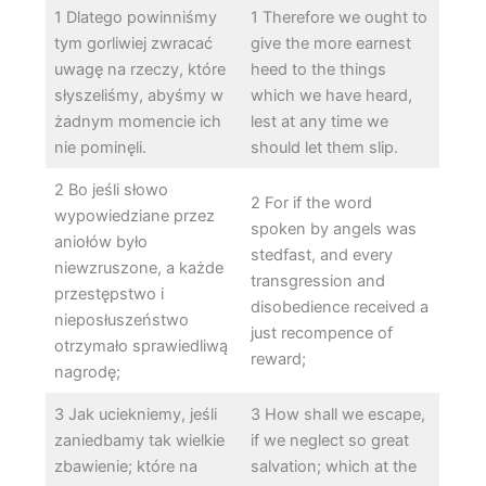
1 Dlatego powinniśmy
1 Therefore we ought to
tym gorliwiej zwracać
give the more earnest
uwagę na rzeczy, które
heed to the things
słyszeliśmy, abyśmy w
which we have heard,
żadnym momencie ich
lest at any time we
nie pominęli.
should let them slip.
2 Bo jeśli słowo
2 For if the word
wypowiedziane przez
spoken by angels was
aniołów było
stedfast, and every
niewzruszone, a każde
transgression and
przestępstwo i
disobedience received a
nieposłuszeństwo
just recompence of
otrzymało sprawiedliwą
reward;
nagrodę;
3 Jak uciekniemy, jeśli
3 How shall we escape,
zaniedbamy tak wielkie
if we neglect so great
zbawienie; które na
salvation; which at the