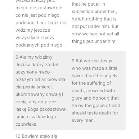
wszechrzeczy pod
that he put all in
niego, nie zostawił nic
subjection under him,
co nie jest pod niego
he left nothing that is
poddane. Lecz teraz nie
not put under him. But
widzimy jeszcze
now we see not yet all
wszystkich rzeczy
things put under him.
poddanych pod niego.
9 Ale my widzimy
9 But we see Jesus,
Jezusa, który został
who was made a little
uczyniony nieco
lower than the angels
niższym od aniołów dla
for the suffering of
cierpienia śmierci,
death, crowned with
ukoronowany chwałą i
glory and honour; that
czcią; aby on przez
he by the grace of God
łaskę Boga zakosztował
should taste death for
śmierci za każdego
every man.
człowieka.
10 Bowiem stało się