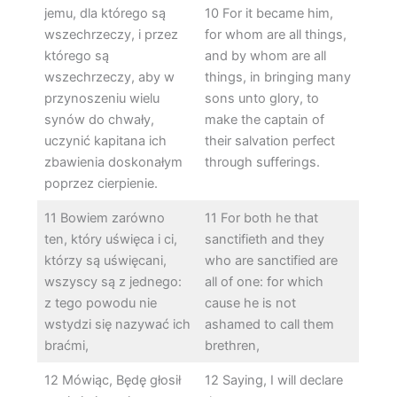
jemu, dla którego są
10 For it became him,
wszechrzeczy, i przez
for whom are all things,
którego są
and by whom are all
wszechrzeczy, aby w
things, in bringing many
przynoszeniu wielu
sons unto glory, to
synów do chwały,
make the captain of
uczynić kapitana ich
their salvation perfect
zbawienia doskonałym
through sufferings.
poprzez cierpienie.
11 Bowiem zarówno
11 For both he that
ten, który uświęca i ci,
sanctifieth and they
którzy są uświęcani,
who are sanctified are
wszyscy są z jednego:
all of one: for which
z tego powodu nie
cause he is not
wstydzi się nazywać ich
ashamed to call them
braćmi,
brethren,
12 Mówiąc, Będę głosił
12 Saying, I will declare