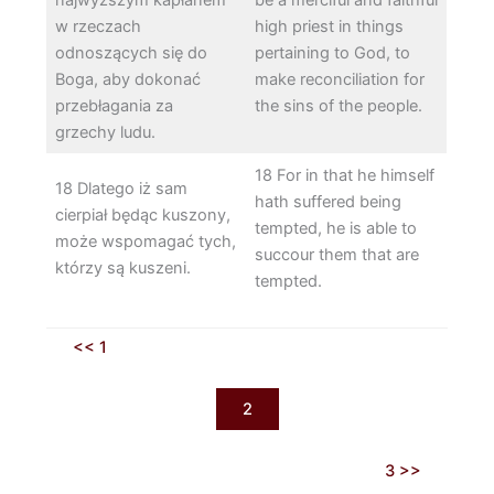
w rzeczach
high priest in things
odnoszących się do
pertaining to God, to
Boga, aby dokonać
make reconciliation for
przebłagania za
the sins of the people.
grzechy ludu.
18 For in that he himself
18 Dlatego iż sam
hath suffered being
cierpiał będąc kuszony,
tempted, he is able to
może wspomagać tych,
succour them that are
którzy są kuszeni.
tempted.
<< 1
2
3 >>