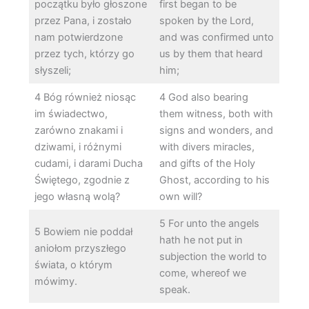
początku było głoszone
first began to be
przez Pana, i zostało
spoken by the Lord,
nam potwierdzone
and was confirmed unto
przez tych, którzy go
us by them that heard
słyszeli;
him;
4 Bóg również niosąc
4 God also bearing
im świadectwo,
them witness, both with
zarówno znakami i
signs and wonders, and
dziwami, i różnymi
with divers miracles,
cudami, i darami Ducha
and gifts of the Holy
Świętego, zgodnie z
Ghost, according to his
jego własną wolą?
own will?
5 For unto the angels
5 Bowiem nie poddał
hath he not put in
aniołom przyszłego
subjection the world to
świata, o którym
come, whereof we
mówimy.
speak.