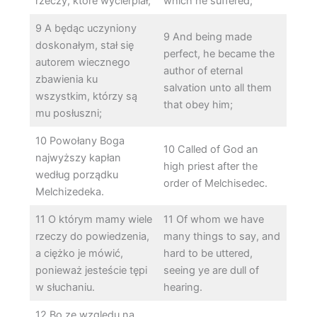
rzeczy, które wycierpiał;
which he suffered;
9 A będąc uczyniony
9 And being made
doskonałym, stał się
perfect, he became the
autorem wiecznego
author of eternal
zbawienia ku
salvation unto all them
wszystkim, którzy są
that obey him;
mu posłuszni;
10 Powołany Boga
10 Called of God an
najwyższy kapłan
high priest after the
według porządku
order of Melchisedec.
Melchizedeka.
11 O którym mamy wiele
11 Of whom we have
rzeczy do powiedzenia,
many things to say, and
a ciężko je mówić,
hard to be uttered,
ponieważ jesteście tępi
seeing ye are dull of
w słuchaniu.
hearing.
12 Bo ze względu na