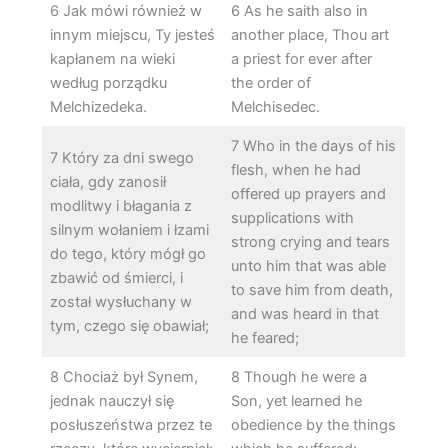
6 Jak mówi również w
6 As he saith also in
innym miejscu, Ty jesteś
another place, Thou art
kapłanem na wieki
a priest for ever after
według porządku
the order of
Melchizedeka.
Melchisedec.
7 Who in the days of his
7 Który za dni swego
flesh, when he had
ciała, gdy zanosił
offered up prayers and
modlitwy i błagania z
supplications with
silnym wołaniem i łzami
strong crying and tears
do tego, który mógł go
unto him that was able
zbawić od śmierci, i
to save him from death,
został wysłuchany w
and was heard in that
tym, czego się obawiał;
he feared;
8 Chociaż był Synem,
8 Though he were a
jednak nauczył się
Son, yet learned he
posłuszeństwa przez te
obedience by the things