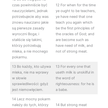
czas powinniście być
12 For when for the time
nauczycielami, jednak
ye ought to be teachers,
potrzebujecie aby was
ye have need that one
znowu nauczano jakie
teach you again which
są pierwsze zasady
be the first principles of
wyroczni Boga; i
the oracles of God; and
staliście się takimi,
are become such as
którzy potrzebują
have need of milk, and
mleka, a nie mocnego
not of strong meat.
pokarmu.
13 Bo każdy, kto używa
13 For every one that
mleka, nie ma wprawy
useth milk is unskilful in
w słowie
the word of
sprawiedliwości: gdyż
righteousness: for he is
jest niemowlęciem.
a babe.
14 Lecz mocny pokarm
należy do tych, którzy
14 But strong meat