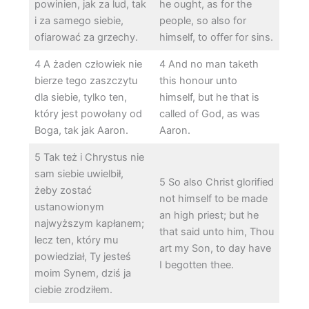
powinien, jak za lud, tak
he ought, as for the
i za samego siebie,
people, so also for
ofiarować za grzechy.
himself, to offer for sins.
4 A żaden człowiek nie
4 And no man taketh
bierze tego zaszczytu
this honour unto
dla siebie, tylko ten,
himself, but he that is
który jest powołany od
called of God, as was
Boga, tak jak Aaron.
Aaron.
5 Tak też i Chrystus nie
sam siebie uwielbił,
5 So also Christ glorified
żeby zostać
not himself to be made
ustanowionym
an high priest; but he
najwyższym kapłanem;
that said unto him, Thou
lecz ten, który mu
art my Son, to day have
powiedział, Ty jesteś
I begotten thee.
moim Synem, dziś ja
ciebie zrodziłem.