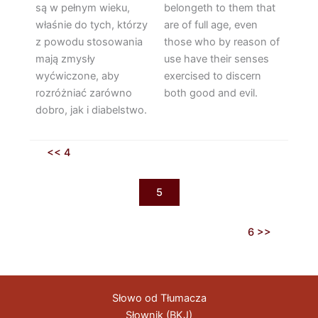
są w pełnym wieku,
belongeth to them that
właśnie do tych, którzy
are of full age, even
z powodu stosowania
those who by reason of
mają zmysły
use have their senses
wyćwiczone, aby
exercised to discern
rozróżniać zarówno
both good and evil.
dobro, jak i diabelstwo.
<< 4
5
6 >>
Słowo od Tłumacza
Słownik (BKJ)