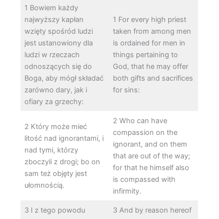
1 Bowiem każdy
najwyższy kapłan
1 For every high priest
wzięty spośród ludzi
taken from among men
jest ustanowiony dla
is ordained for men in
ludzi w rzeczach
things pertaining to
odnoszących się do
God, that he may offer
Boga, aby mógł składać
both gifts and sacrifices
zarówno dary, jak i
for sins:
ofiary za grzechy:
2 Who can have
2 Który może mieć
compassion on the
litość nad ignorantami, i
ignorant, and on them
nad tymi, którzy
that are out of the way;
zboczyli z drogi; bo on
for that he himself also
sam też objęty jest
is compassed with
ułomnością.
infirmity.
3 I z tego powodu
3 And by reason hereof