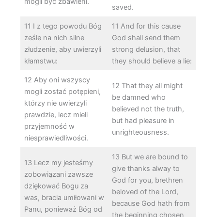
mogli być zbawieni.
saved.
11 I z tego powodu Bóg
11 And for this cause
ześle na nich silne
God shall send them
złudzenie, aby uwierzyli
strong delusion, that
kłamstwu:
they should believe a lie:
12 Aby oni wszyscy
12 That they all might
mogli zostać potępieni,
be damned who
którzy nie uwierzyli
believed not the truth,
prawdzie, lecz mieli
but had pleasure in
przyjemność w
unrighteousness.
niesprawiedliwości.
13 But we are bound to
13 Lecz my jesteśmy
give thanks alway to
zobowiązani zawsze
God for you, brethren
dziękować Bogu za
beloved of the Lord,
was, bracia umiłowani w
because God hath from
Panu, ponieważ Bóg od
the beginning chosen