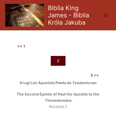
Skip
Biblia King
to
James - Biblia
content
Króla Jakuba
<< 1
2
3 >>
Drugi List Apostoła Pawła do Tesaloniczan
The Second Epistle of Paul the Apostle to the
Thessalonians
Rozdział 2