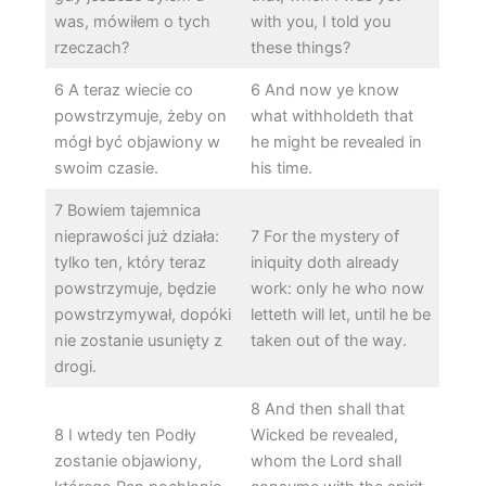
was, mówiłem o tych
with you, I told you
rzeczach?
these things?
6 A teraz wiecie co
6 And now ye know
powstrzymuje, żeby on
what withholdeth that
mógł być objawiony w
he might be revealed in
swoim czasie.
his time.
7 Bowiem tajemnica
nieprawości już działa:
7 For the mystery of
tylko ten, który teraz
iniquity doth already
powstrzymuje, będzie
work: only he who now
powstrzymywał, dopóki
letteth will let, until he be
nie zostanie usunięty z
taken out of the way.
drogi.
8 And then shall that
8 I wtedy ten Podły
Wicked be revealed,
zostanie objawiony,
whom the Lord shall