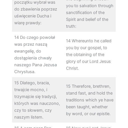
początku wybrał was
you to salvation through
do zbawienia poprzez
sanctification of the
uświęcenie Ducha i
Spirit and belief of the
wiarę prawdy:
truth:
14 Do czego powołał
14 Whereunto he called
was przez naszą
you by our gospel, to
ewangelię, do
the obtaining of the
dostąpienia chwały
glory of our Lord Jesus
naszego Pana Jezusa
Christ.
Chrystusa.
15 Dlatego, bracia,
15 Therefore, brethren,
trwajcie mocno, i
stand fast, and hold the
trzymajcie się tradycji,
traditions which ye have
których was nauczono,
been taught, whether
czy to słowem, czy
by word, or our epistle.
naszym listem.