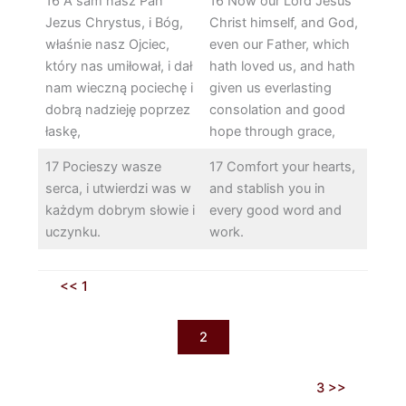
16 A sam nasz Pan
16 Now our Lord Jesus
Jezus Chrystus, i Bóg,
Christ himself, and God,
właśnie nasz Ojciec,
even our Father, which
który nas umiłował, i dał
hath loved us, and hath
nam wieczną pociechę i
given us everlasting
dobrą nadzieję poprzez
consolation and good
łaskę,
hope through grace,
17 Pocieszy wasze
17 Comfort your hearts,
serca, i utwierdzi was w
and stablish you in
każdym dobrym słowie i
every good word and
uczynku.
work.
<< 1
2
3 >>