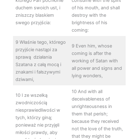
którego Pan pochłonie
consume with the spirit
duchem swoich ust, i
of his mouth, and shall
zniszczy blaskiem
destroy with the
swego przyjścia:
brightness of his
coming:
9 Właśnie tego, którego
9 Even him, whose
przyjście nastąpi za
coming is after the
sprawą działania
working of Satan with
Szatana z całą mocą i
all power and signs and
znakami i fałszywymi
lying wonders,
dziwami,
10 And with all
10 I ze wszelką
deceivableness of
zwodniczością
unrighteousness in
niesprawiedliwości w
them that perish;
tych, którzy giną;
because they received
ponieważ nie przyjęli
not the love of the truth,
miłości prawdy, aby
that they might be