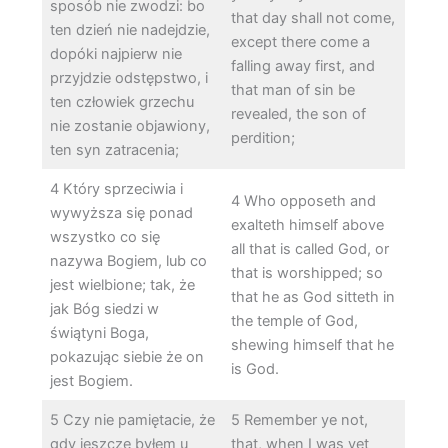
sposób nie zwodzi: bo
that day shall not come,
ten dzień nie nadejdzie,
except there come a
dopóki najpierw nie
falling away first, and
przyjdzie odstępstwo, i
that man of sin be
ten człowiek grzechu
revealed, the son of
nie zostanie objawiony,
perdition;
ten syn zatracenia;
4 Który sprzeciwia i
4 Who opposeth and
wywyższa się ponad
exalteth himself above
wszystko co się
all that is called God, or
nazywa Bogiem, lub co
that is worshipped; so
jest wielbione; tak, że
that he as God sitteth in
jak Bóg siedzi w
the temple of God,
świątyni Boga,
shewing himself that he
pokazując siebie że on
is God.
jest Bogiem.
5 Czy nie pamiętacie, że
5 Remember ye not,
gdy jeszcze byłem u
that, when I was yet