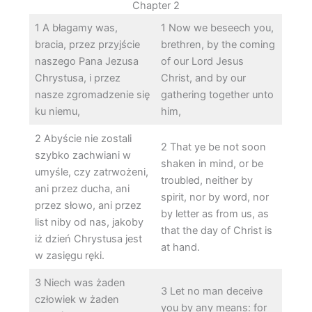
Chapter 2
1 A błagamy was,
1 Now we beseech you,
bracia, przez przyjście
brethren, by the coming
naszego Pana Jezusa
of our Lord Jesus
Chrystusa, i przez
Christ, and by our
nasze zgromadzenie się
gathering together unto
ku niemu,
him,
2 Abyście nie zostali
2 That ye be not soon
szybko zachwiani w
shaken in mind, or be
umyśle, czy zatrwożeni,
troubled, neither by
ani przez ducha, ani
spirit, nor by word, nor
przez słowo, ani przez
by letter as from us, as
list niby od nas, jakoby
that the day of Christ is
iż dzień Chrystusa jest
at hand.
w zasięgu ręki.
3 Niech was żaden
3 Let no man deceive
człowiek w żaden
you by any means: for