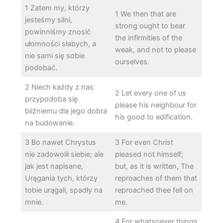
1 Zatem my, którzy
1 We then that are
jesteśmy silni,
strong ought to bear
powinniśmy znosić
the infirmities of the
ułomności słabych, a
weak, and not to please
nie sami się sobie
ourselves.
podobać.
2 Niech każdy z nas
2 Let every one of us
przypodoba się
please his neighbour for
bliźniemu dla jego dobra
his good to edification.
na budowanie.
3 Bo nawet Chrystus
3 For even Christ
nie zadowolił siebie; ale
pleased not himself;
jak jest napisane,
but, as it is written, The
Urągania tych, którzy
reproaches of them that
tobie urągali, spadły na
reproached thee fell on
mnie.
me.
4 For whatsoever things