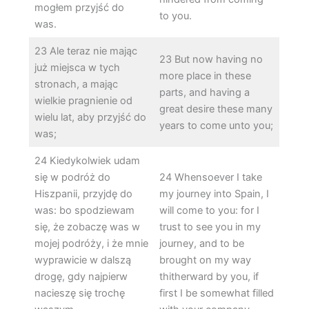
mogłem przyjść do
to you.
was.
23 Ale teraz nie mając
23 But now having no
już miejsca w tych
more place in these
stronach, a mając
parts, and having a
wielkie pragnienie od
great desire these many
wielu lat, aby przyjść do
years to come unto you;
was;
24 Kiedykolwiek udam
się w podróż do
24 Whensoever I take
Hiszpanii, przyjdę do
my journey into Spain, I
was: bo spodziewam
will come to you: for I
się, że zobaczę was w
trust to see you in my
mojej podróży, i że mnie
journey, and to be
wyprawicie w dalszą
brought on my way
drogę, gdy najpierw
thitherward by you, if
nacieszę się trochę
first I be somewhat filled