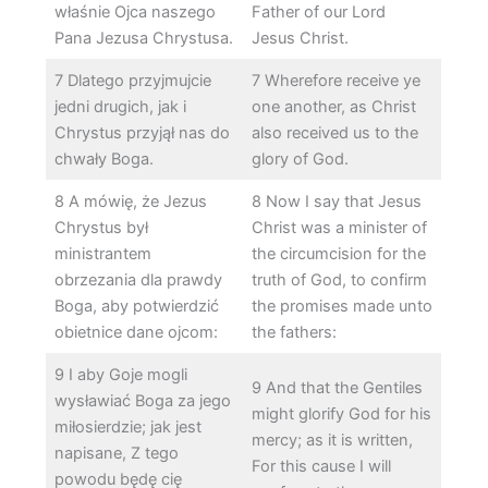
właśnie Ojca naszego
Father of our Lord
Pana Jezusa Chrystusa.
Jesus Christ.
7 Dlatego przyjmujcie
7 Wherefore receive ye
jedni drugich, jak i
one another, as Christ
Chrystus przyjął nas do
also received us to the
chwały Boga.
glory of God.
8 A mówię, że Jezus
8 Now I say that Jesus
Chrystus był
Christ was a minister of
ministrantem
the circumcision for the
obrzezania dla prawdy
truth of God, to confirm
Boga, aby potwierdzić
the promises made unto
obietnice dane ojcom:
the fathers:
9 I aby Goje mogli
9 And that the Gentiles
wysławiać Boga za jego
might glorify God for his
miłosierdzie; jak jest
mercy; as it is written,
napisane, Z tego
For this cause I will
powodu będę cię