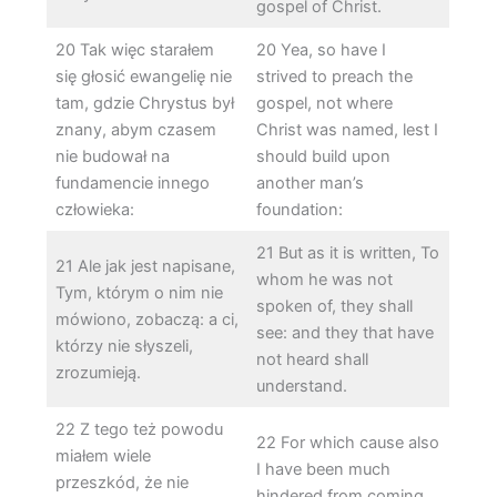
gospel of Christ.
20 Tak więc starałem
20 Yea, so have I
się głosić ewangelię nie
strived to preach the
tam, gdzie Chrystus był
gospel, not where
znany, abym czasem
Christ was named, lest I
nie budował na
should build upon
fundamencie innego
another man’s
człowieka:
foundation:
21 But as it is written, To
21 Ale jak jest napisane,
whom he was not
Tym, którym o nim nie
spoken of, they shall
mówiono, zobaczą: a ci,
see: and they that have
którzy nie słyszeli,
not heard shall
zrozumieją.
understand.
22 Z tego też powodu
22 For which cause also
miałem wiele
I have been much
przeszkód, że nie
hindered from coming