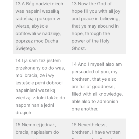
13 A Bóg nadziei niech
13 Now the God of
was napełni wszelką
hope fill you with all joy
radością i pokojem w
and peace in believing,
wierze, abyście
that ye may abound in
obfitowali w nadzieję,
hope, through the
poprzez moc Ducha
power of the Holy
Świętego.
Ghost.
14 I ja sam też jestem
14 And I myself also am
przekonany co do was,
persuaded of you, my
moi bracia, że i wy
brethren, that ye also
jesteście pełni dobroci,
are full of goodness,
napełnieni wszelką
filled with all knowledge,
wiedzą, zdolni także do
able also to admonish
napominania jedni
one another.
drugich.
15 Niemniej jednak,
15 Nevertheless,
bracia, napisałem do
brethren, I have written