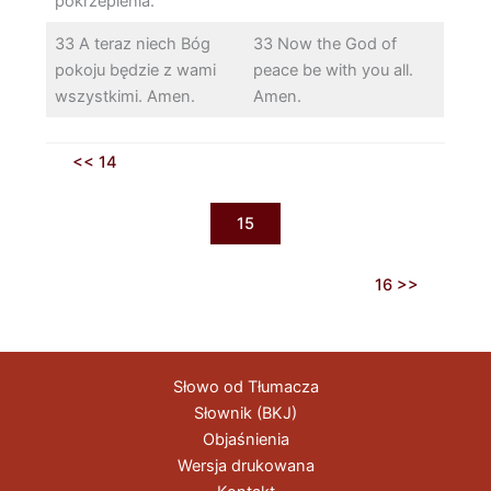
pokrzepienia.
33 A teraz niech Bóg
33 Now the God of
pokoju będzie z wami
peace be with you all.
wszystkimi. Amen.
Amen.
<< 14
15
16 >>
Słowo od Tłumacza
Słownik (BKJ)
Objaśnienia
Wersja drukowana