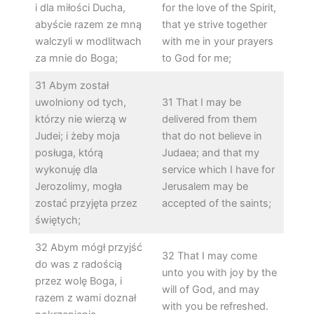
i dla miłości Ducha,
for the love of the Spirit,
abyście razem ze mną
that ye strive together
walczyli w modlitwach
with me in your prayers
za mnie do Boga;
to God for me;
31 Abym został
uwolniony od tych,
31 That I may be
którzy nie wierzą w
delivered from them
Judei; i żeby moja
that do not believe in
posługa, którą
Judaea; and that my
wykonuję dla
service which I have for
Jerozolimy, mogła
Jerusalem may be
zostać przyjęta przez
accepted of the saints;
świętych;
32 Abym mógł przyjść
32 That I may come
do was z radością
unto you with joy by the
przez wolę Boga, i
will of God, and may
razem z wami doznał
with you be refreshed.