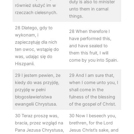
duty is also to minister
również służyć im w
unto them in carnal
rzeczach cielesnych.
things.
28 Dlatego, gdy to
28 When therefore I
wykonam, i
have performed this,
zapieczętuję dla nich
and have sealed to
ten owoc, wstąpię do
them this fruit, I will
was, udając się do
come by you into Spain.
Hiszpanii.
29 I jestem pewien, że
29 And I am sure that,
kiedy do was przyjdę,
when I come unto you, I
przyjdę w pełni
shall come in the
błogosławieństwa
fulness of the blessing
ewangelii Chrystusa.
of the gospel of Christ.
30 Teraz proszę was,
30 Now I beseech you,
bracia, przez wzgląd na
brethren, for the Lord
Pana Jezusa Chrystusa,
Jesus Christ’s sake, and