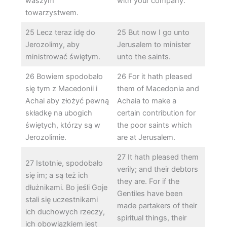
waszym
with your company.
towarzystwem.
25 Lecz teraz idę do
25 But now I go unto
Jerozolimy, aby
Jerusalem to minister
ministrować świętym.
unto the saints.
26 Bowiem spodobało
26 For it hath pleased
się tym z Macedonii i
them of Macedonia and
Achai aby złożyć pewną
Achaia to make a
składkę na ubogich
certain contribution for
świętych, którzy są w
the poor saints which
Jerozolimie.
are at Jerusalem.
27 It hath pleased them
27 Istotnie, spodobało
verily; and their debtors
się im; a są też ich
they are. For if the
dłużnikami. Bo jeśli Goje
Gentiles have been
stali się uczestnikami
made partakers of their
ich duchowych rzeczy,
spiritual things, their
ich obowiązkiem jest