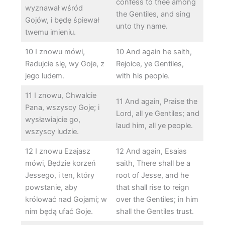
confess to thee among
wyznawał wśród
the Gentiles, and sing
Gojów, i będę śpiewał
unto thy name.
twemu imieniu.
10 I znowu mówi,
10 And again he saith,
Radujcie się, wy Goje, z
Rejoice, ye Gentiles,
jego ludem.
with his people.
11 I znowu, Chwalcie
11 And again, Praise the
Pana, wszyscy Goje; i
Lord, all ye Gentiles; and
wysławiajcie go,
laud him, all ye people.
wszyscy ludzie.
12 I znowu Ezajasz
12 And again, Esaias
mówi, Będzie korzeń
saith, There shall be a
Jessego, i ten, który
root of Jesse, and he
powstanie, aby
that shall rise to reign
królować nad Gojami; w
over the Gentiles; in him
nim będą ufać Goje.
shall the Gentiles trust.