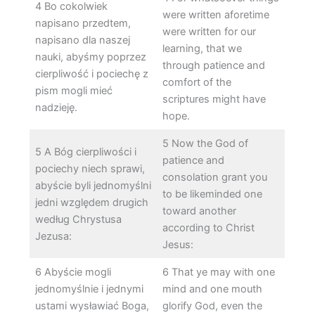
4 Bo cokolwiek
were written aforetime
napisano przedtem,
were written for our
napisano dla naszej
learning, that we
nauki, abyśmy poprzez
through patience and
cierpliwość i pociechę z
comfort of the
pism mogli mieć
scriptures might have
nadzieję.
hope.
5 Now the God of
5 A Bóg cierpliwości i
patience and
pociechy niech sprawi,
consolation grant you
abyście byli jednomyślni
to be likeminded one
jedni względem drugich
toward another
według Chrystusa
according to Christ
Jezusa:
Jesus:
6 Abyście mogli
6 That ye may with one
jednomyślnie i jednymi
mind and one mouth
ustami wysławiać Boga,
glorify God, even the