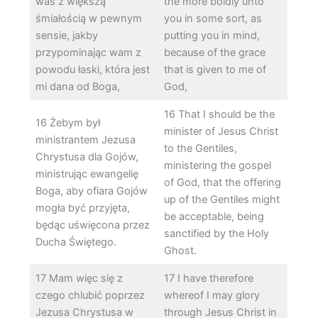
was z większą
the more boldly unto
śmiałością w pewnym
you in some sort, as
sensie, jakby
putting you in mind,
przypominając wam z
because of the grace
powodu łaski, która jest
that is given to me of
mi dana od Boga,
God,
16 That I should be the
16 Żebym był
minister of Jesus Christ
ministrantem Jezusa
to the Gentiles,
Chrystusa dla Gojów,
ministering the gospel
ministrując ewangelię
of God, that the offering
Boga, aby ofiara Gojów
up of the Gentiles might
mogła być przyjęta,
be acceptable, being
będąc uświęcona przez
sanctified by the Holy
Ducha Świętego.
Ghost.
17 Mam więc się z
17 I have therefore
czego chlubić poprzez
whereof I may glory
Jezusa Chrystusa w
through Jesus Christ in