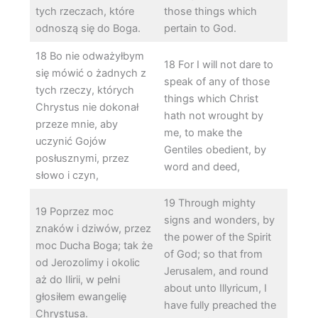
tych rzeczach, które
those things which
odnoszą się do Boga.
pertain to God.
18 Bo nie odważyłbym
18 For I will not dare to
się mówić o żadnych z
speak of any of those
tych rzeczy, których
things which Christ
Chrystus nie dokonał
hath not wrought by
przeze mnie, aby
me, to make the
uczynić Gojów
Gentiles obedient, by
posłusznymi, przez
word and deed,
słowo i czyn,
19 Through mighty
19 Poprzez moc
signs and wonders, by
znaków i dziwów, przez
the power of the Spirit
moc Ducha Boga; tak że
of God; so that from
od Jerozolimy i okolic
Jerusalem, and round
aż do Ilirii, w pełni
about unto Illyricum, I
głosiłem ewangelię
have fully preached the
Chrystusa.