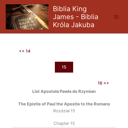
Skip
Biblia King
to
James - Biblia
content
Króla Jakuba
<< 14
15
16 >>
List Apostoła Pawła do Rzymian
The Epistle of Paul the Apostle to the Romans
Rozdział 15
Chapter 15