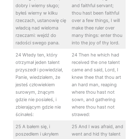
dobry i wierny sługo;
and faithful servant;
byłeś wierny w kilku
thou hast been faithful
rzeczach, ustanowię cię
over a few things, I will
władcą nad wieloma
make thee ruler over
rzeczami: wejdź do
many things: enter thou
radości swego pana.
into the joy of thy lord.
24 Wtedy ten, który
24 Then he which had
otrzymał jeden talent
received the one talent
przyszedł i powiedział,
came and said, Lord, I
Panie, wiedziałem, że
knew thee that thou art
jesteś człowiekiem
an hard man, reaping
surowym, żnącym
where thou hast not
gdzie nie posiałeś, i
sown, and gathering
zbierającym gdzie nie
where thou hast not
ścinałeś:
strawed:
25 A bałem się, i
25 And I was afraid, and
poszedłem i ukryłem
went and hid thy talent