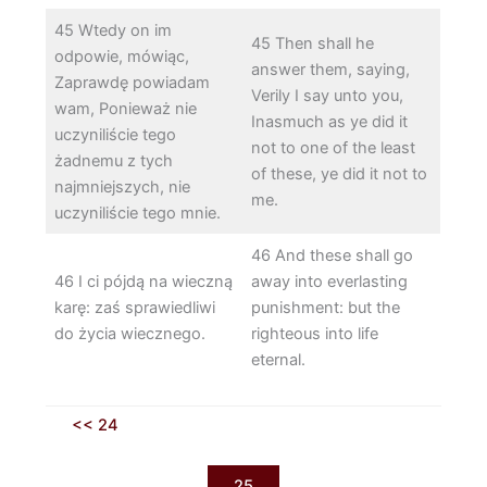
45 Wtedy on im
45 Then shall he
odpowie, mówiąc,
answer them, saying,
Zaprawdę powiadam
Verily I say unto you,
wam, Ponieważ nie
Inasmuch as ye did it
uczyniliście tego
not to one of the least
żadnemu z tych
of these, ye did it not to
najmniejszych, nie
me.
uczyniliście tego mnie.
46 And these shall go
46 I ci pójdą na wieczną
away into everlasting
karę: zaś sprawiedliwi
punishment: but the
do życia wiecznego.
righteous into life
eternal.
<< 24
25