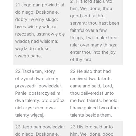
21 His lord said unto
21 Jego pan powiedział
him, Well done, thou
do niego, Doskonale,
good and faithful
dobry i wierny sługo:
servant: thou hast been
byłeś wierny w kilku
faithful over a few
rzeczach, ustanowię cię
things, I will make thee
władcą nad wieloma:
ruler over many things:
wejdź do radości
enter thou into the joy
swego pana.
of thy lord.
22 Także ten, który
22 He also that had
otrzymał dwa talenty
received two talents
przyszedł i powiedział,
came and said, Lord,
Panie, dostarczyłeś mi
thou deliveredst unto
dwa talenty: oto oprócz
me two talents: behold,
nich zyskałem dwa
I have gained two other
talenty więcej.
talents beside them.
23 Jego pan powiedział
23 His lord said unto
do niego, Doskonale,
him, Well done, good