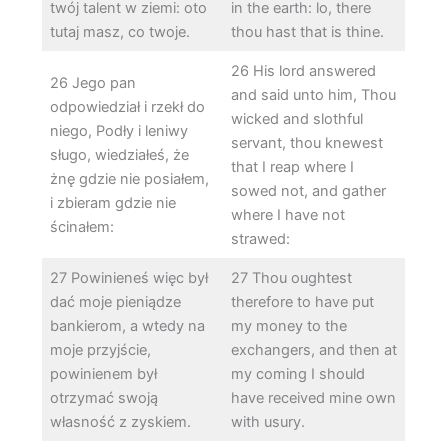
twój talent w ziemi: oto
in the earth: lo, there
tutaj masz, co twoje.
thou hast that is thine.
26 His lord answered
26 Jego pan
and said unto him, Thou
odpowiedział i rzekł do
wicked and slothful
niego, Podły i leniwy
servant, thou knewest
sługo, wiedziałeś, że
that I reap where I
żnę gdzie nie posiałem,
sowed not, and gather
i zbieram gdzie nie
where I have not
ścinałem:
strawed:
27 Powinieneś więc był
27 Thou oughtest
dać moje pieniądze
therefore to have put
bankierom, a wtedy na
my money to the
moje przyjście,
exchangers, and then at
powinienem był
my coming I should
otrzymać swoją
have received mine own
własność z zyskiem.
with usury.