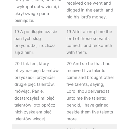
received one went and
i wykopał dół w ziemi, i
digged in the earth, and
ukrył swego pana
hid his lord’s money.
pieniądze.
19 A po długim czasie
19 After a long time the
pan tych sług
lord of those servants
przychodzi, i rozlicza
cometh, and reckoneth
się z nimi.
with them.
20 I tak ten, który
20 And so he that had
otrzymał pięć talentów,
received five talents
przyszedł i przyniósł
came and brought other
drugie pięć talentów,
five talents, saying,
mówiąc, Panie,
Lord, thou deliveredst
dostarczyłeś mi pięć
unto me five talents:
talentów: oto oprócz
behold, I have gained
nich zyskałem pięć
beside them five talents
talentów więcej.
more.