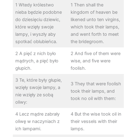
1 Wtedy królestwo
1 Then shall the
nieba będzie podobne
kingdom of heaven be
do dziesięciu dziewic,
likened unto ten virgins,
które wzięły swoje
which took their lamps,
lampy, i wyszły aby
and went forth to meet
spotkać oblubieńca.
the bridegroom.
2 A pięć z nich było
2 And five of them were
mądrych, a pięć było
wise, and five were
głupich.
foolish.
3 Te, które były głupie,
3 They that were foolish
wzięły swoje lampy, a
took their lamps, and
nie wzięły ze sobą
took no oil with them:
oliwy:
4 Lecz mądre zabrały
4 But the wise took oil in
oliwę w naczyniach z
their vessels with their
ich lampami.
lamps.