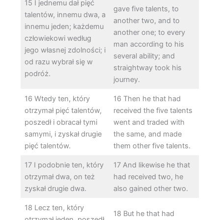
15 I jednemu dał pięć
gave five talents, to
talentów, innemu dwa, a
another two, and to
innemu jeden; każdemu
another one; to every
człowiekowi według
man according to his
jego własnej zdolności; i
several ability; and
od razu wybrał się w
straightway took his
podróż.
journey.
16 Wtedy ten, który
16 Then he that had
otrzymał pięć talentów,
received the five talents
poszedł i obracał tymi
went and traded with
samymi, i zyskał drugie
the same, and made
pięć talentów.
them other five talents.
17 I podobnie ten, który
17 And likewise he that
otrzymał dwa, on też
had received two, he
zyskał drugie dwa.
also gained other two.
18 Lecz ten, który
18 But he that had
otrzymał jeden, poszedł