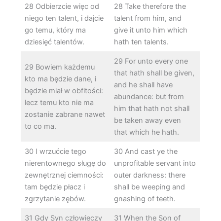
28 Odbierzcie więc od
28 Take therefore the
niego ten talent, i dajcie
talent from him, and
go temu, który ma
give it unto him which
dziesięć talentów.
hath ten talents.
29 For unto every one
29 Bowiem każdemu
that hath shall be given,
kto ma będzie dane, i
and he shall have
będzie miał w obfitości:
abundance: but from
lecz temu kto nie ma
him that hath not shall
zostanie zabrane nawet
be taken away even
to co ma.
that which he hath.
30 I wrzućcie tego
30 And cast ye the
nierentownego sługę do
unprofitable servant into
zewnętrznej ciemności:
outer darkness: there
tam będzie płacz i
shall be weeping and
zgrzytanie zębów.
gnashing of teeth.
31 Gdy Syn człowieczy
31 When the Son of