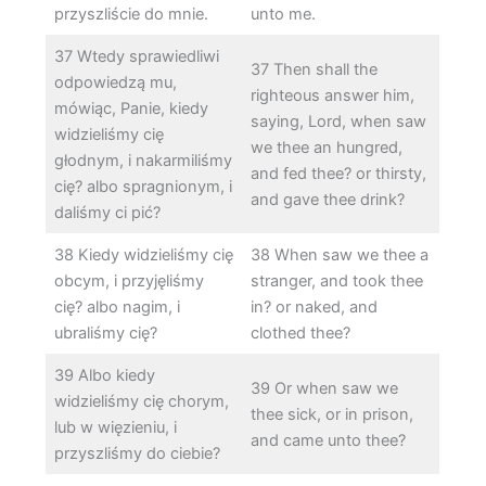
przyszliście do mnie.
unto me.
37 Wtedy sprawiedliwi
37 Then shall the
odpowiedzą mu,
righteous answer him,
mówiąc, Panie, kiedy
saying, Lord, when saw
widzieliśmy cię
we thee an hungred,
głodnym, i nakarmiliśmy
and fed thee? or thirsty,
cię? albo spragnionym, i
and gave thee drink?
daliśmy ci pić?
38 Kiedy widzieliśmy cię
38 When saw we thee a
obcym, i przyjęliśmy
stranger, and took thee
cię? albo nagim, i
in? or naked, and
ubraliśmy cię?
clothed thee?
39 Albo kiedy
39 Or when saw we
widzieliśmy cię chorym,
thee sick, or in prison,
lub w więzieniu, i
and came unto thee?
przyszliśmy do ciebie?