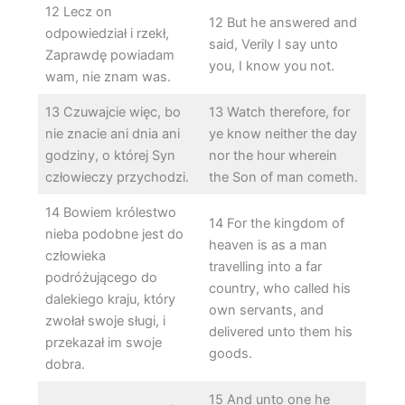
12 Lecz on
12 But he answered and
odpowiedział i rzekł,
said, Verily I say unto
Zaprawdę powiadam
you, I know you not.
wam, nie znam was.
13 Czuwajcie więc, bo
13 Watch therefore, for
nie znacie ani dnia ani
ye know neither the day
godziny, o której Syn
nor the hour wherein
człowieczy przychodzi.
the Son of man cometh.
14 Bowiem królestwo
14 For the kingdom of
nieba podobne jest do
heaven is as a man
człowieka
travelling into a far
podróżującego do
country, who called his
dalekiego kraju, który
own servants, and
zwołał swoje sługi, i
delivered unto them his
przekazał im swoje
goods.
dobra.
15 And unto one he