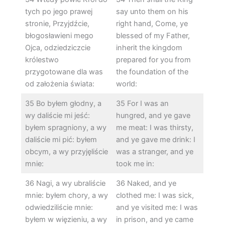
tych po jego prawej
say unto them on his
stronie, Przyjdźcie,
right hand, Come, ye
błogosławieni mego
blessed of my Father,
Ojca, odziedziczcie
inherit the kingdom
królestwo
prepared for you from
przygotowane dla was
the foundation of the
od założenia świata:
world:
35 Bo byłem głodny, a
35 For I was an
wy daliście mi jeść:
hungred, and ye gave
byłem spragniony, a wy
me meat: I was thirsty,
daliście mi pić: byłem
and ye gave me drink: I
obcym, a wy przyjęliście
was a stranger, and ye
mnie:
took me in:
36 Nagi, a wy ubraliście
36 Naked, and ye
mnie: byłem chory, a wy
clothed me: I was sick,
odwiedziliście mnie:
and ye visited me: I was
byłem w więzieniu, a wy
in prison, and ye came