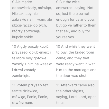
9 Ale mądre
9 But the wise
odpowiedziały, mówiąc,
answered, saying, Not
Nie tak; aby nie
so; lest there be not
zabrakło nam i wam: ale
enough for us and you:
idźcie raczej do tych,
but go ye rather to them
którzy sprzedają, i
that sell, and buy for
kupcie sobie.
yourselves.
10 A gdy poszły kupić,
10 And while they went
przyszedł oblubieniec; i
to buy, the bridegroom
te które były gotowe
came; and they that
weszły z nim na wesele:
were ready went in with
i drzwi zostały
him to the marriage: and
zamknięte.
the door was shut.
11 Potem przyszły też
11 Afterward came also
tamte dziewice,
the other virgins,
mówiąc, Panie, Panie,
saying, Lord, Lord, open
otwórz nam.
to us.