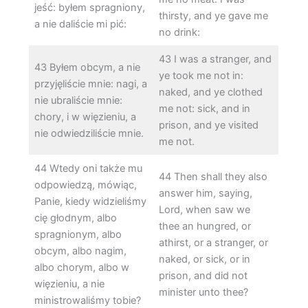
jeść: byłem spragniony,
thirsty, and ye gave me
a nie daliście mi pić:
no drink:
43 I was a stranger, and
43 Byłem obcym, a nie
ye took me not in:
przyjęliście mnie: nagi, a
naked, and ye clothed
nie ubraliście mnie:
me not: sick, and in
chory, i w więzieniu, a
prison, and ye visited
nie odwiedziliście mnie.
me not.
44 Wtedy oni także mu
44 Then shall they also
odpowiedzą, mówiąc,
answer him, saying,
Panie, kiedy widzieliśmy
Lord, when saw we
cię głodnym, albo
thee an hungred, or
spragnionym, albo
athirst, or a stranger, or
obcym, albo nagim,
naked, or sick, or in
albo chorym, albo w
prison, and did not
więzieniu, a nie
minister unto thee?
ministrowaliśmy tobie?