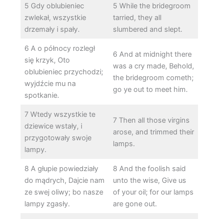
5 Gdy oblubieniec
5 While the bridegroom
zwlekał, wszystkie
tarried, they all
drzemały i spały.
slumbered and slept.
6 A o północy rozległ
6 And at midnight there
się krzyk, Oto
was a cry made, Behold,
oblubieniec przychodzi;
the bridegroom cometh;
wyjdźcie mu na
go ye out to meet him.
spotkanie.
7 Wtedy wszystkie te
7 Then all those virgins
dziewice wstały, i
arose, and trimmed their
przygotowały swoje
lamps.
lampy.
8 A głupie powiedziały
8 And the foolish said
do mądrych, Dajcie nam
unto the wise, Give us
ze swej oliwy; bo nasze
of your oil; for our lamps
lampy zgasły.
are gone out.