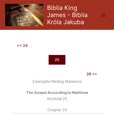
Skip
Biblia King
to
James - Biblia
content
Króla Jakuba
<< 24
25
26 >>
Ewangelia Według Mateusza
The Gospel According to Matthew
Rozdział 25
Chapter 25