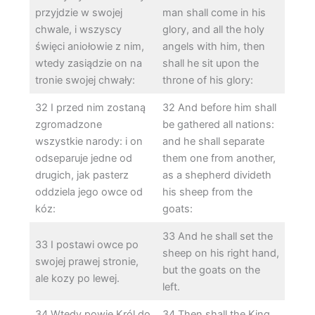
przyjdzie w swojej
man shall come in his
chwale, i wszyscy
glory, and all the holy
święci aniołowie z nim,
angels with him, then
wtedy zasiądzie on na
shall he sit upon the
tronie swojej chwały:
throne of his glory:
32 I przed nim zostaną
32 And before him shall
zgromadzone
be gathered all nations:
wszystkie narody: i on
and he shall separate
odseparuje jedne od
them one from another,
drugich, jak pasterz
as a shepherd divideth
oddziela jego owce od
his sheep from the
kóz:
goats:
33 And he shall set the
33 I postawi owce po
sheep on his right hand,
swojej prawej stronie,
but the goats on the
ale kozy po lewej.
left.
34 Wtedy powie Król do
34 Then shall the King