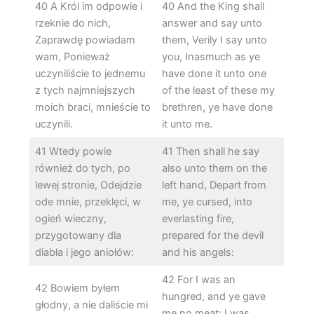
40 A Król im odpowie i
40 And the King shall
rzeknie do nich,
answer and say unto
Zaprawdę powiadam
them, Verily I say unto
wam, Ponieważ
you, Inasmuch as ye
uczyniliście to jednemu
have done it unto one
z tych najmniejszych
of the least of these my
moich braci, mnieście to
brethren, ye have done
uczynili.
it unto me.
41 Wtedy powie
41 Then shall he say
również do tych, po
also unto them on the
lewej stronie, Odejdzie
left hand, Depart from
ode mnie, przeklęci, w
me, ye cursed, into
ogień wieczny,
everlasting fire,
przygotowany dla
prepared for the devil
diabła i jego aniołów:
and his angels:
42 For I was an
42 Bowiem byłem
hungred, and ye gave
głodny, a nie daliście mi
me no meat: I was