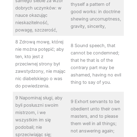
samego siebie za wzór
thyself a pattern of
dobrych uczynków: w
good works: in doctrine
nauce okazując
shewing uncorruptness,
nieskazitelność,
gravity, sincerity,
powagę, szczerość,
8 Zdrową mowę, której
8 Sound speech, that
nie można potępić; aby
cannot be condemned;
ten, kto jest z
that he that is of the
przeciwnej strony był
contrary part may be
zawstydzony, nie mając
ashamed, having no evil
nic diabelskiego o was
thing to say of you.
do powiedzenia.
9 Napominaj sługi, aby
9 Exhort servants to be
byli posłuszni swoim
obedient unto their own
mistrzom, i we
masters, and to please
wszystkim im się
them well in all things;
podobali; nie
not answering again;
sprzeciwiając się;