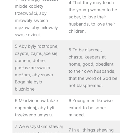
4 That they may teach
młode kobiety
the young women to be
trzeźwości, aby
sober, to love their
miłowały swoich
husbands, to love their
mężów, aby miłowały
children,
swoje dzieci,
5 Aby były roztropne,
5 To be discreet,
czyste, zajmujące się
chaste, keepers at
domem, dobre,
home, good, obedient
posłuszne swoim
to their own husbands,
mężom, aby słowo
that the word of God be
Boga nie było
not blasphemed.
bluźnione.
6 Młodzieńców także
6 Young men likewise
napominaj, aby byli
exhort to be sober
trzeźwego umysłu.
minded.
7 We wszystkim stawiaj
7 In all things shewing