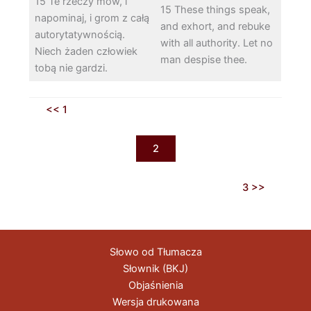
15 Te rzeczy mów, i
15 These things speak,
napominaj, i grom z całą
and exhort, and rebuke
autorytatywnością.
with all authority. Let no
Niech żaden człowiek
man despise thee.
tobą nie gardzi.
<< 1
2
3 >>
Słowo od Tłumacza
Słownik (BKJ)
Objaśnienia
Wersja drukowana