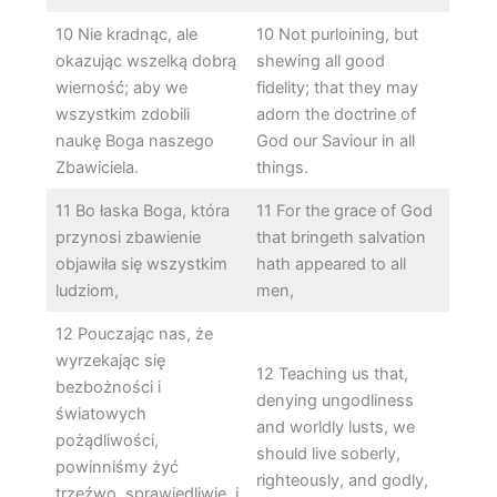
10 Nie kradnąc, ale
10 Not purloining, but
okazując wszelką dobrą
shewing all good
wierność; aby we
fidelity; that they may
wszystkim zdobili
adorn the doctrine of
naukę Boga naszego
God our Saviour in all
Zbawiciela.
things.
11 Bo łaska Boga, która
11 For the grace of God
przynosi zbawienie
that bringeth salvation
objawiła się wszystkim
hath appeared to all
ludziom,
men,
12 Pouczając nas, że
wyrzekając się
12 Teaching us that,
bezbożności i
denying ungodliness
światowych
and worldly lusts, we
pożądliwości,
should live soberly,
powinniśmy żyć
righteously, and godly,
trzeźwo, sprawiedliwie, i