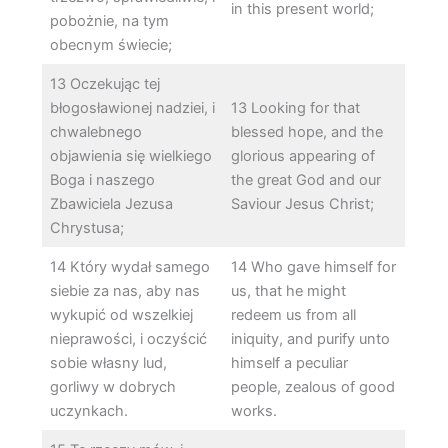
in this present world;
pobożnie, na tym
obecnym świecie;
13 Oczekując tej
błogosławionej nadziei, i
13 Looking for that
chwalebnego
blessed hope, and the
objawienia się wielkiego
glorious appearing of
Boga i naszego
the great God and our
Zbawiciela Jezusa
Saviour Jesus Christ;
Chrystusa;
14 Który wydał samego
14 Who gave himself for
siebie za nas, aby nas
us, that he might
wykupić od wszelkiej
redeem us from all
nieprawości, i oczyścić
iniquity, and purify unto
sobie własny lud,
himself a peculiar
gorliwy w dobrych
people, zealous of good
uczynkach.
works.