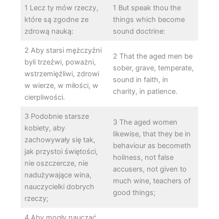
1 Lecz ty mów rzeczy,
1 But speak thou the
które są zgodne ze
things which become
zdrową nauką:
sound doctrine:
2 Aby starsi mężczyźni
2 That the aged men be
byli trzeźwi, poważni,
sober, grave, temperate,
wstrzemięźliwi, zdrowi
sound in faith, in
w wierze, w miłości, w
charity, in patience.
cierpliwości.
3 Podobnie starsze
3 The aged women
kobiety, aby
likewise, that they be in
zachowywały się tak,
behaviour as becometh
jak przystoi świętości,
holiness, not false
nie oszczercze, nie
accusers, not given to
nadużywające wina,
much wine, teachers of
nauczycielki dobrych
good things;
rzeczy;
4 Aby mogły nauczać