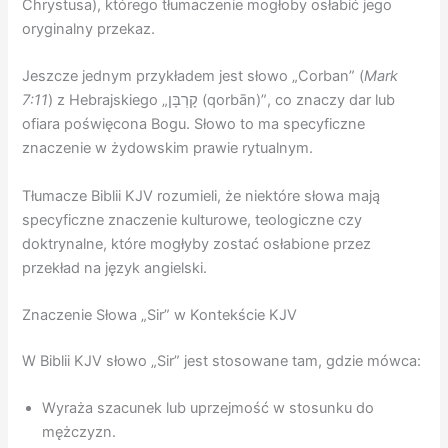
Chrystusa), którego tłumaczenie mogłoby osłabić jego
oryginalny przekaz.
Jeszcze jednym przykładem jest słowo „Corban” (
Mark
7:11
) z Hebrajskiego „קָרְבָּן (qorbān)”, co znaczy dar lub
ofiara poświęcona Bogu. Słowo to ma specyficzne
znaczenie w żydowskim prawie rytualnym.
Tłumacze Biblii KJV rozumieli, że niektóre słowa mają
specyficzne znaczenie kulturowe, teologiczne czy
doktrynalne, które mogłyby zostać osłabione przez
przekład na język angielski.
Znaczenie Słowa „Sir” w Kontekście KJV
W Biblii KJV słowo „Sir” jest stosowane tam, gdzie mówca:
Wyraża szacunek lub uprzejmość w stosunku do
mężczyzn.