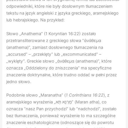
odpowiedniki, które nie były dosłownym tłumaczeniem
tekstu na język angielski z języka greckiego, aramejskiego
lub hebrajskiego. Na przykład:
Słowo „Anathema” (1 Koryntian 16:22) zostało
przetransliterowane z greckiego słowa “ἀνάθεμα
(anathema)”, zamiast dosłownego tłumaczenia na
„accursed” – „przeklęty” lub „excommunicated” –
„wyklęty”. Greckie słowo „ἀνάθεμα (anathema)”, które
oznacza „Oddzielony do zniszczenia” ma specyficzne
znaczenie doktrynalne, które trudno oddać w pełni przez
jedno słowo.
Podobnie słowo „Maranatha” (
1 Corinthians 16:22
), z
aramejskiego wyrażenia „מָרַנָּא תָּא” (Maran atha), co
oznacza “nasz Pan przychodzi” lub “nadchodzi”, zostało
bez tłumaczenia, ponieważ wyrażenie to ma szczególne
znaczenie eschatologiczne (odnoszące się do powrotu