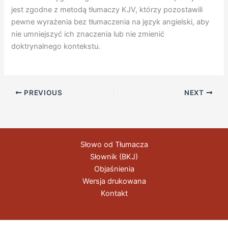
jest zgodne z metodą tłumaczy KJV, którzy pozostawili
pewne wyrażenia bez tłumaczenia na język angielski, aby
nie umniejszyć ich znaczenia lub nie zmienić
doktrynalnego kontekstu.
PREVIOUS
NEXT
Słowo od Tłumacza
Słownik (BKJ)
Objaśnienia
Wersja drukowana
Kontakt