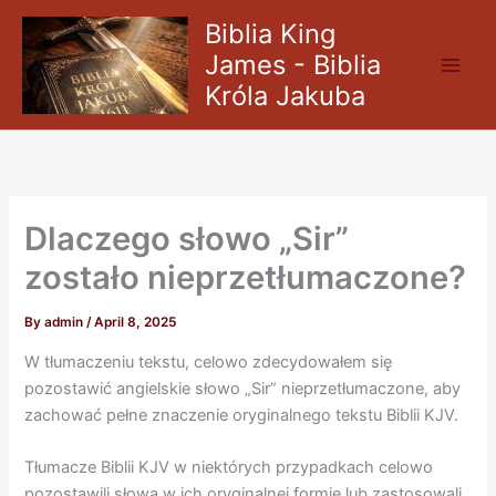
Skip
Biblia King
to
James - Biblia
content
Króla Jakuba
Dlaczego słowo „Sir”
zostało nieprzetłumaczone?
By
admin
/
April 8, 2025
W tłumaczeniu tekstu, celowo zdecydowałem się
pozostawić angielskie słowo „Sir” nieprzetłumaczone, aby
zachować pełne znaczenie oryginalnego tekstu Biblii KJV.
Tłumacze Biblii KJV w niektórych przypadkach celowo
pozostawili słowa w ich oryginalnej formie lub zastosowali